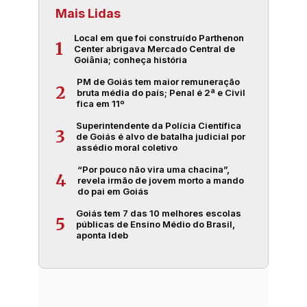
Mais Lidas
Local em que foi construído Parthenon
1
Center abrigava Mercado Central de
Goiânia; conheça história
PM de Goiás tem maior remuneração
2
bruta média do país; Penal é 2ª e Civil
fica em 11º
Superintendente da Polícia Científica
3
de Goiás é alvo de batalha judicial por
assédio moral coletivo
“Por pouco não vira uma chacina”,
4
revela irmão de jovem morto a mando
do pai em Goiás
Goiás tem 7 das 10 melhores escolas
5
públicas de Ensino Médio do Brasil,
aponta Ideb