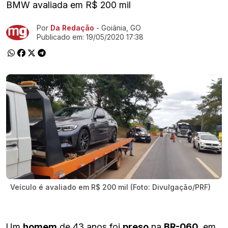
BMW avaliada em R$ 200 mil
Por
Da Redação
- Goiânia, GO
Ir direto pra matéria
Publicado em:
19/05/2020 17:38
Veículo é avaliado em R$ 200 mil (Foto: Divulgação/PRF)
Um
homem
de 43 anos foi
preso
na
BR-060,
em