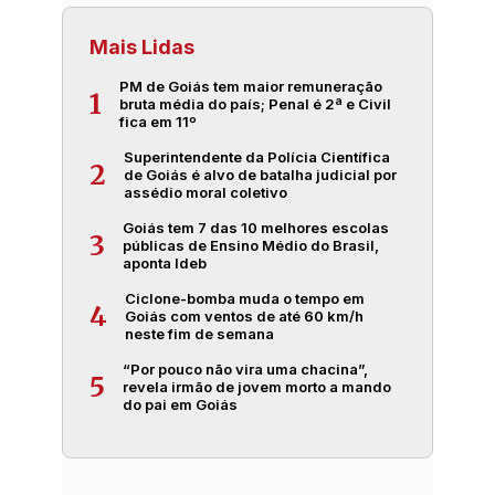
Mais Lidas
PM de Goiás tem maior remuneração
1
bruta média do país; Penal é 2ª e Civil
fica em 11º
Superintendente da Polícia Científica
2
de Goiás é alvo de batalha judicial por
assédio moral coletivo
Goiás tem 7 das 10 melhores escolas
3
públicas de Ensino Médio do Brasil,
aponta Ideb
Ciclone-bomba muda o tempo em
4
Goiás com ventos de até 60 km/h
neste fim de semana
“Por pouco não vira uma chacina”,
5
revela irmão de jovem morto a mando
do pai em Goiás