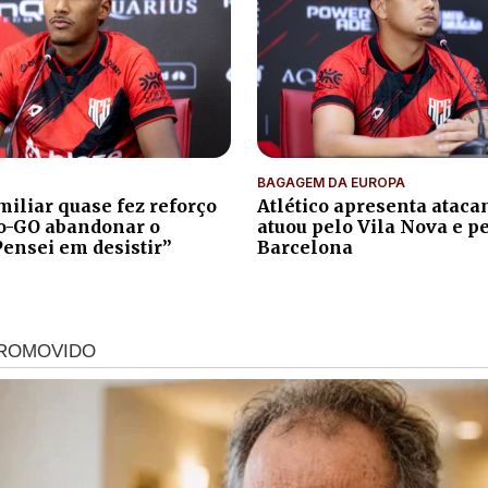
BAGAGEM DA EUROPA
iliar quase fez reforço
Atlético apresenta atacan
co-GO abandonar o
atuou pelo Vila Nova e p
Pensei em desistir”
Barcelona