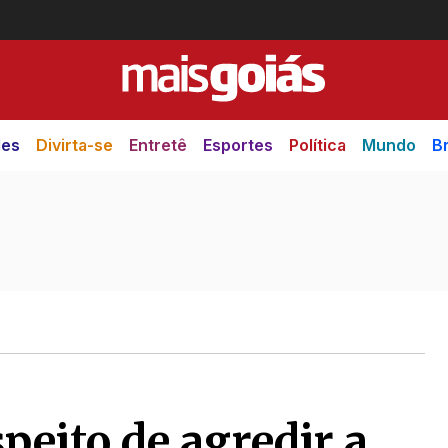
des
Divirta-se
Entretê
Esportes
Política
Mundo
Br
eito de agredir a