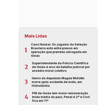
Mais Lidas
Caso Naskar: Ex-jogador da Seleção
Brasileira está entre presos em
1
operação que prendeu advogada em
Goiás
Superintendente da Polícia Científica
2
de Goiás é alvo de batalha judicial por
assédio moral coletivo
Genro da deputada Magda Mofatto
3
morre após acidente de moto, em
Hidrolândia
PM de Goiás tem maior remuneração
4
bruta média do país; Penal é 2ª e Civil
fica em 11º