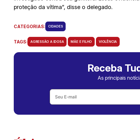
proteção da vítima”, disse o delegado.
CATEGORIAS:
CIDADES
TAGS:
AGRESSÃO A IDOSA
MÃE E FILHO
VIOLÊNCIA
Receba Tud
As principais notíc