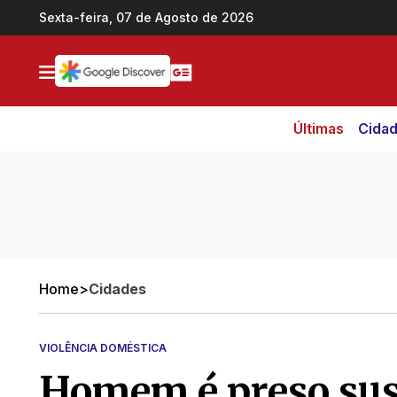
Ir direto pro conteúdo
Sexta-feira, 07 de Agosto de 2026
Últimas
Cida
Home
>
Cidades
VIOLÊNCIA DOMÉSTICA
Homem é preso susp