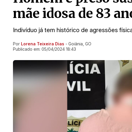
mãe idosa de 83 a
Indivíduo já tem histórico de agressões físic
Por
Lorena Teixeira Dias
- Goiânia, GO
Ir direto pra matéria
Publicado em:
05/04/2024 18:43