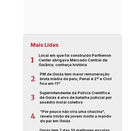
Mais Lidas
Local em que foi construído Parthenon
1
Center abrigava Mercado Central de
Goiânia; conheça história
PM de Goiás tem maior remuneração
2
bruta média do país; Penal é 2ª e Civil
fica em 11º
Superintendente da Polícia Científica
3
de Goiás é alvo de batalha judicial por
assédio moral coletivo
“Por pouco não vira uma chacina”,
4
revela irmão de jovem morto a mando
do pai em Goiás
Goiás tem 7 das 10 melhores escolas