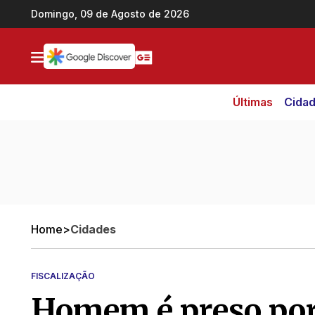
Ir direto pro conteúdo
Domingo, 09 de Agosto de 2026
Últimas
Cida
Home
>
Cidades
FISCALIZAÇÃO
Homem é preso por 