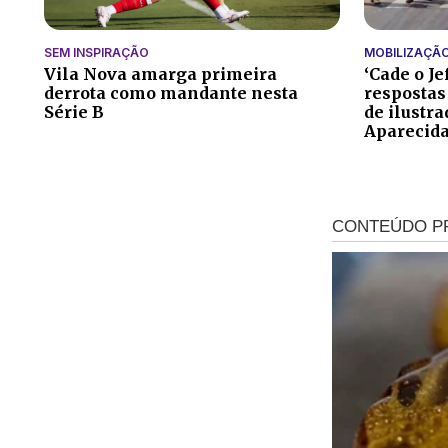
SEM INSPIRAÇÃO
MOBILIZAÇÃ
Vila Nova amarga primeira
‘Cade o Je
derrota como mandante nesta
respostas
Série B
de ilustr
Aparecid