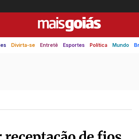
des
Divirta-se
Entretê
Esportes
Política
Mundo
Br
receptação de fios