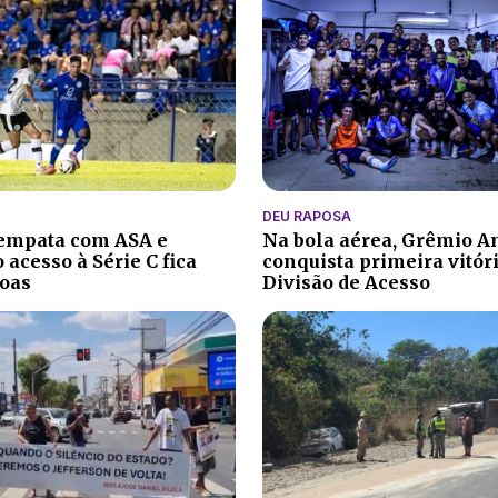
DEU RAPOSA
 empata com ASA e
Na bola aérea, Grêmio A
 acesso à Série C fica
conquista primeira vitór
oas
Divisão de Acesso