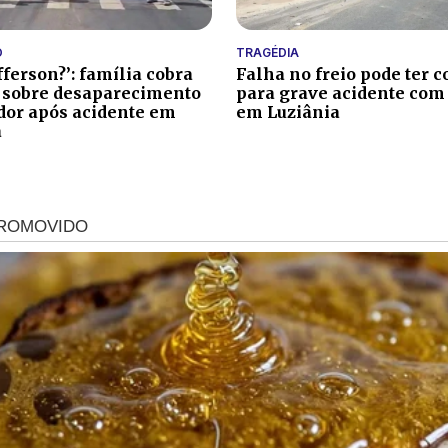
O
TRAGÉDIA
fferson?’: família cobra
Falha no freio pode ter c
 sobre desaparecimento
para grave acidente com
ador após acidente em
em Luziânia
a