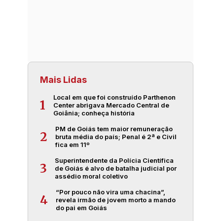
Mais Lidas
Local em que foi construído Parthenon
1
Center abrigava Mercado Central de
Goiânia; conheça história
PM de Goiás tem maior remuneração
2
bruta média do país; Penal é 2ª e Civil
fica em 11º
Superintendente da Polícia Científica
3
de Goiás é alvo de batalha judicial por
assédio moral coletivo
“Por pouco não vira uma chacina”,
4
revela irmão de jovem morto a mando
do pai em Goiás