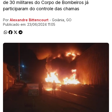
de 30 militares do Corpo de Bombeiros já
participaram do controle das chamas
Por
Alexandre Bittencourt
- Goiânia, GO
Ir direto pra matéria
Publicado em:
23/06/2024 11:05