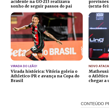
acidente na GO-213 realizava
previsões
sonho de seguir passos do pai
(sexta-fei
VIRADA DO LEÃO!
NOVO ATACA
Virada histórica: Vitória goleia o
Matheusi
Athletico-PR e avança na Copa do
o Atlético
Brasil
chegar a 