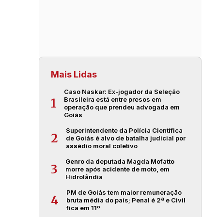
Mais Lidas
Caso Naskar: Ex-jogador da Seleção
Brasileira está entre presos em
1
operação que prendeu advogada em
Goiás
Superintendente da Polícia Científica
2
de Goiás é alvo de batalha judicial por
assédio moral coletivo
Genro da deputada Magda Mofatto
3
morre após acidente de moto, em
Hidrolândia
PM de Goiás tem maior remuneração
4
bruta média do país; Penal é 2ª e Civil
fica em 11º