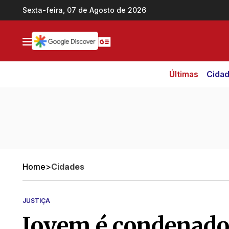
Ir direto pro conteúdo
Sexta-feira, 07 de Agosto de 2026
Últimas
Cida
Home
>
Cidades
JUSTIÇA
Jovem é condenado