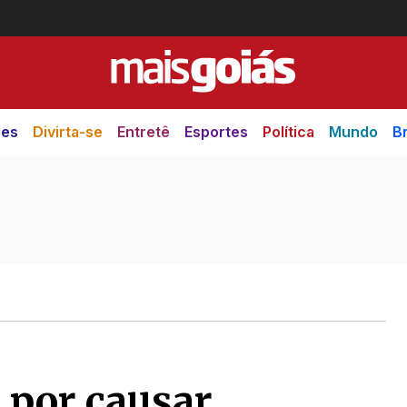
des
Divirta-se
Entretê
Esportes
Política
Mundo
Br
 por causar