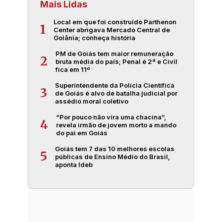
Mais Lidas
Local em que foi construído Parthenon
1
Center abrigava Mercado Central de
Goiânia; conheça história
PM de Goiás tem maior remuneração
2
bruta média do país; Penal é 2ª e Civil
fica em 11º
Superintendente da Polícia Científica
3
de Goiás é alvo de batalha judicial por
assédio moral coletivo
“Por pouco não vira uma chacina”,
4
revela irmão de jovem morto a mando
do pai em Goiás
Goiás tem 7 das 10 melhores escolas
5
públicas de Ensino Médio do Brasil,
aponta Ideb