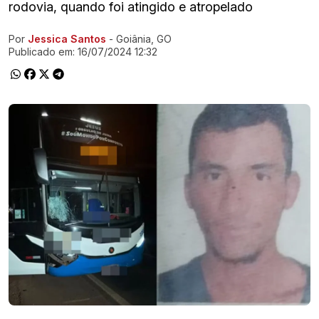
rodovia, quando foi atingido e atropelado
Por
Jessica Santos
- Goiânia, GO
Ir direto pra matéria
Publicado em:
16/07/2024 12:32