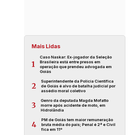
Mais Lidas
Caso Naskar: Ex-jogador da Seleção
Brasileira está entre presos em
1
operação que prendeu advogada em
Goiás
Superintendente da Polícia Científica
2
de Goiás é alvo de batalha judicial por
assédio moral coletivo
Genro da deputada Magda Mofatto
3
morre após acidente de moto, em
Hidrolândia
PM de Goiás tem maior remuneração
4
bruta média do país; Penal é 2ª e Civil
fica em 11º