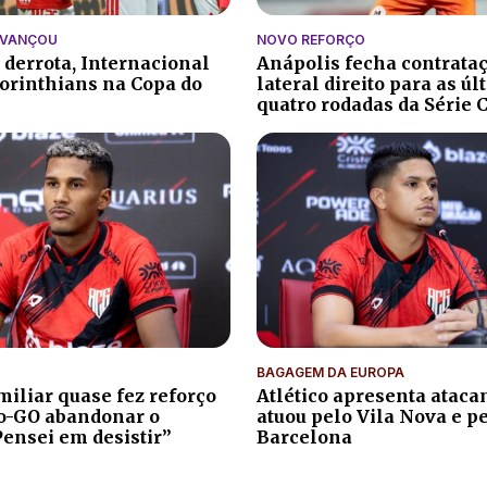
AVANÇOU
NOVO REFORÇO
 derrota, Internacional
Anápolis fecha contrata
orinthians na Copa do
lateral direito para as ú
quatro rodadas da Série 
BAGAGEM DA EUROPA
iliar quase fez reforço
Atlético apresenta atacan
co-GO abandonar o
atuou pelo Vila Nova e p
Pensei em desistir”
Barcelona