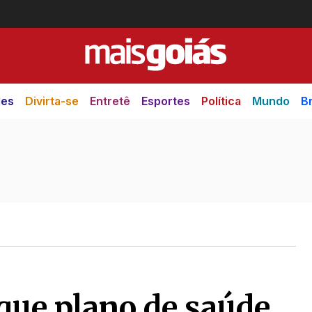
des
Divirta-se
Entretê
Esportes
Política
Mundo
Br
 que plano de saúde