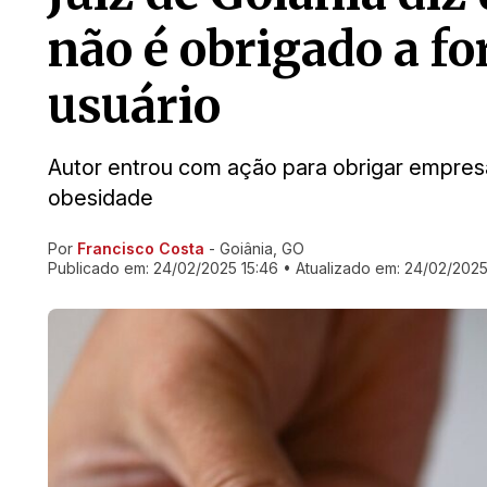
não é obrigado a f
usuário
Autor entrou com ação para obrigar empres
obesidade
Por
Francisco Costa
- Goiânia, GO
Ir direto pra matéria
Publicado em:
24/02/2025 15:46
• Atualizado em:
24/02/2025