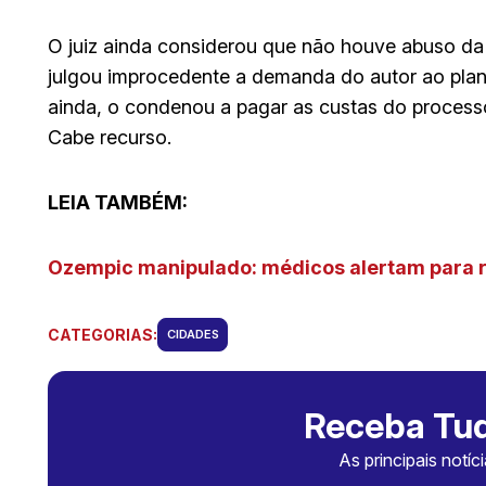
O juiz ainda considerou que não houve abuso da
julgou improcedente a demanda do autor ao pla
ainda, o condenou a pagar as custas do process
Cabe recurso.
LEIA TAMBÉM:
Ozempic manipulado: médicos alertam para r
CATEGORIAS:
CIDADES
Receba Tud
As principais notíc