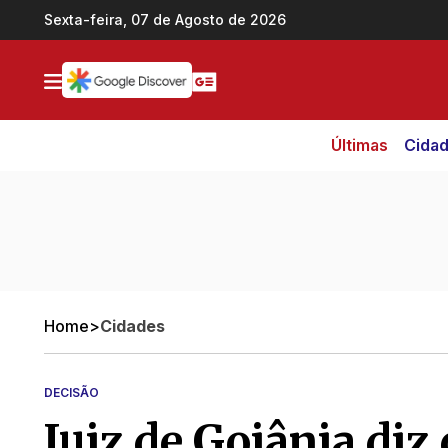
Ir direto pro conteúdo
Sexta-feira, 07 de Agosto de 2026
Últimas
Cida
Home
>
Cidades
DECISÃO
Juiz de Goiânia diz