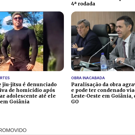
4ª rodada
ARTES
OBRA INACABADA
 jiu-jitsu é denunciado
Paralisação da obra agr
tiva de homicídio após
e pode ter condenado via
ar adolescente até ele
Leste-Oeste em Goiânia, 
 em Goiânia
GO