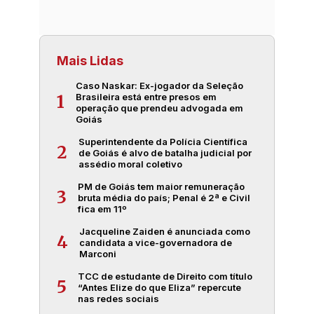
Mais Lidas
Caso Naskar: Ex-jogador da Seleção
Brasileira está entre presos em
1
operação que prendeu advogada em
Goiás
Superintendente da Polícia Científica
2
de Goiás é alvo de batalha judicial por
assédio moral coletivo
PM de Goiás tem maior remuneração
3
bruta média do país; Penal é 2ª e Civil
fica em 11º
Jacqueline Zaiden é anunciada como
4
candidata a vice-governadora de
Marconi
TCC de estudante de Direito com título
5
“Antes Elize do que Eliza” repercute
nas redes sociais