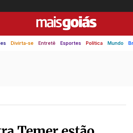
des
Divirta-se
Entretê
Esportes
Política
Mundo
Br
tra Temer estão