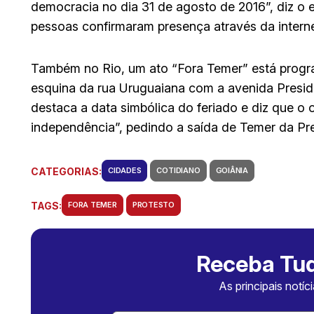
democracia no dia 31 de agosto de 2016”, diz o e
pessoas confirmaram presença através da interne
Também no Rio, um ato “Fora Temer” está progr
esquina da rua Uruguaiana com a avenida Presid
destaca a data simbólica do feriado e diz que o o
independência”, pedindo a saída de Temer da Pres
CATEGORIAS:
CIDADES
COTIDIANO
GOIÂNIA
TAGS:
FORA TEMER
PROTESTO
Receba Tud
As principais notíc