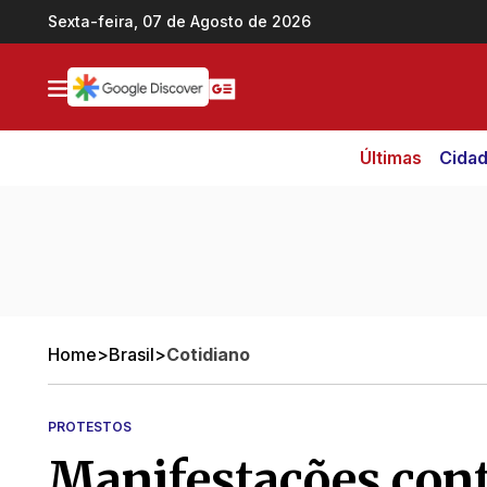
Ir direto pro conteúdo
Sexta-feira, 07 de Agosto de 2026
Últimas
Cida
Home
>
Brasil
>
Cotidiano
PROTESTOS
Manifestações con