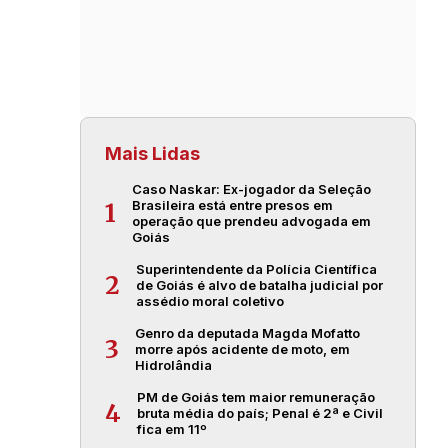
Mais Lidas
Caso Naskar: Ex-jogador da Seleção
Brasileira está entre presos em
1
operação que prendeu advogada em
Goiás
Superintendente da Polícia Científica
2
de Goiás é alvo de batalha judicial por
assédio moral coletivo
Genro da deputada Magda Mofatto
3
morre após acidente de moto, em
Hidrolândia
PM de Goiás tem maior remuneração
4
bruta média do país; Penal é 2ª e Civil
fica em 11º