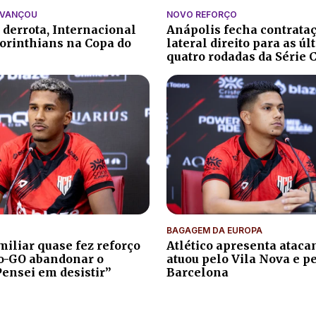
AVANÇOU
NOVO REFORÇO
 derrota, Internacional
Anápolis fecha contrata
orinthians na Copa do
lateral direito para as ú
quatro rodadas da Série 
BAGAGEM DA EUROPA
iliar quase fez reforço
Atlético apresenta atacan
co-GO abandonar o
atuou pelo Vila Nova e p
Pensei em desistir”
Barcelona