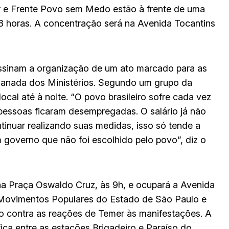
r e Frente Povo sem Medo estão à frente de uma
8 horas. A concentração será na Avenida Tocantins
assinam a organização de um ato marcado para as
planada dos Ministérios. Segundo um grupo da
 local até à noite. “O povo brasileiro sofre cada vez
pessoas ficaram desempregadas. O salário já não
inuar realizando suas medidas, isso só tende a
governo que não foi escolhido pelo povo”, diz o
e na Praça Oswaldo Cruz, às 9h, e ocupará a Avenida
e Movimentos Populares do Estado de São Paulo e
 contra as reações de Temer às manifestações. A
ca entre as estações Brigadeiro e Paraíso do