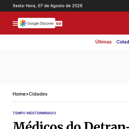
Ir direto pro conteúdo
Sexta-feira, 07 de Agosto de 2026
Últimas
Cida
Home
>
Cidades
TEMPO INDETERMINADO
Médicos do Detran