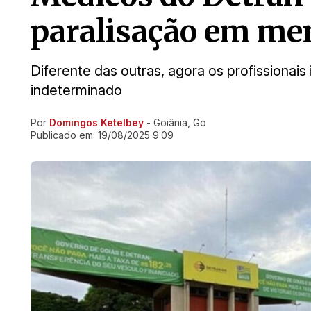
paralisação em me
Diferente das outras, agora os profissionais
indeterminado
Por
Domingos Ketelbey
- Goiânia, Go
Ir direto pra matéria
Publicado em:
19/08/2025 9:09