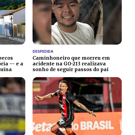
DESPEDIDA
becos
Caminhoneiro que morreu em
ria — e a
acidente na GO-213 realizava
quina
sonho de seguir passos do pai