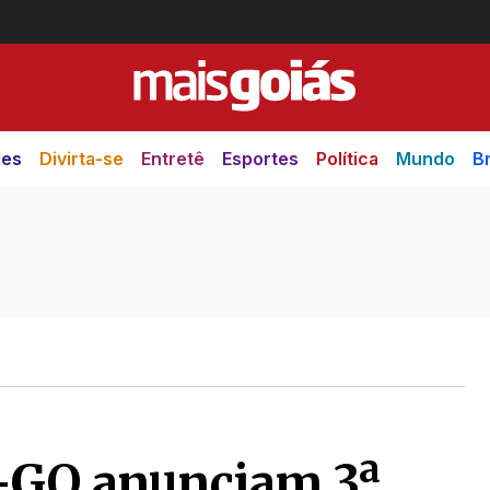
des
Divirta-se
Entretê
Esportes
Política
Mundo
Br
-GO anunciam 3ª