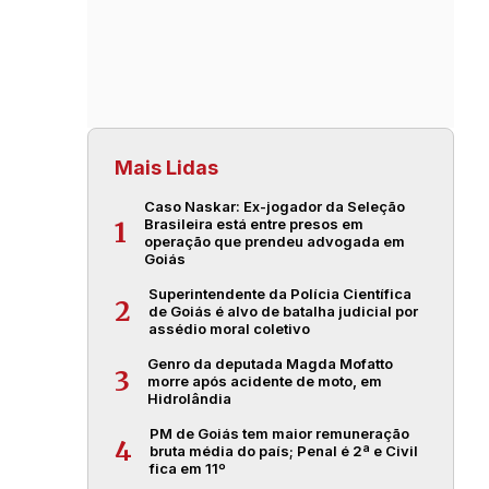
Mais Lidas
Caso Naskar: Ex-jogador da Seleção
Brasileira está entre presos em
1
operação que prendeu advogada em
Goiás
Superintendente da Polícia Científica
2
de Goiás é alvo de batalha judicial por
assédio moral coletivo
Genro da deputada Magda Mofatto
3
morre após acidente de moto, em
Hidrolândia
PM de Goiás tem maior remuneração
4
bruta média do país; Penal é 2ª e Civil
fica em 11º