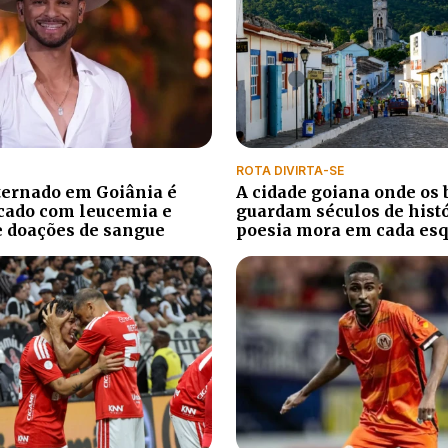
ROTA DIVIRTA-SE
ternado em Goiânia é
A cidade goiana onde os 
cado com leucemia e
guardam séculos de histó
e doações de sangue
poesia mora em cada es