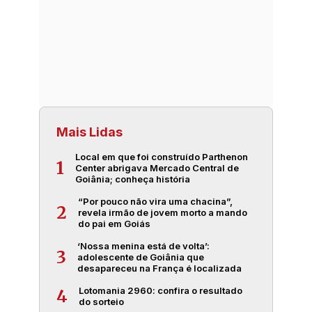
Mais Lidas
Local em que foi construído Parthenon
1
Center abrigava Mercado Central de
Goiânia; conheça história
“Por pouco não vira uma chacina”,
2
revela irmão de jovem morto a mando
do pai em Goiás
‘Nossa menina está de volta’:
3
adolescente de Goiânia que
desapareceu na França é localizada
Lotomania 2960: confira o resultado
4
do sorteio