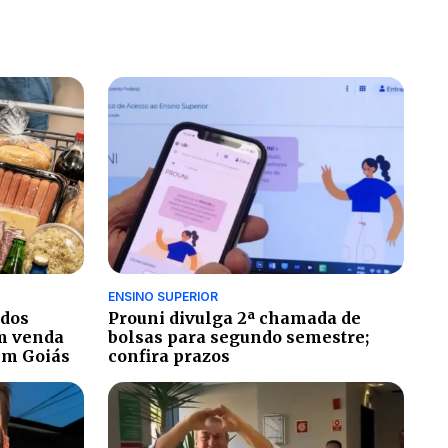
ENSINO SUPERIOR
ados
Prouni divulga 2ª chamada de
m venda
bolsas para segundo semestre;
em Goiás
confira prazos