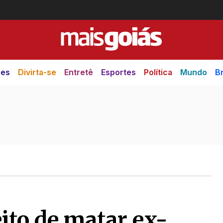
des
Divirta-se
Entretê
Esportes
Política
Mundo
Br
ito de matar ex-