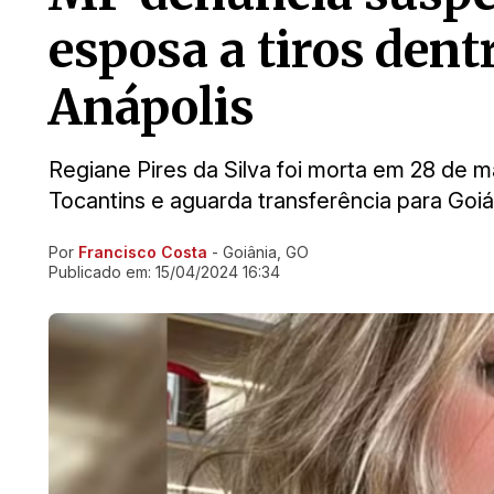
esposa a tiros dent
Anápolis
Regiane Pires da Silva foi morta em 28 de
Tocantins e aguarda transferência para Goi
Por
Francisco Costa
- Goiânia, GO
Ir direto pra matéria
Publicado em:
15/04/2024 16:34