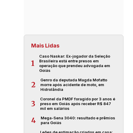
Mais Lidas
Caso Naskar: Ex-jogador da Seleção
Brasileira está entre presos em
1
operação que prendeu advogada em
Goiás
Genro da deputada Magda Mofatto
2
morre após acidente de moto, em
Hidrolândia
Coronel da PMDF foragido por 3 anos é
3
preso em Goiás após receber R$ 847
mil em salários
Mega-Sena 3040: resultado e prêmios
4
para Goiás
Leões de estimação criados em casa: