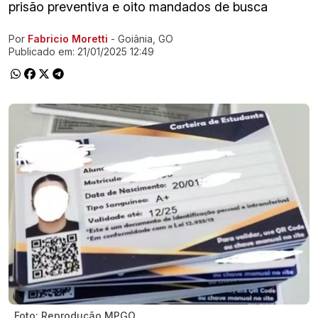
prisão preventiva e oito mandados de busca
Por
Fabricio Moretti
- Goiânia, GO
Ir direto pra matéria
Publicado em:
21/01/2025 12:49
Foto: Reprodução MPGO