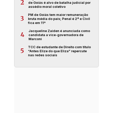
2
de Goiás é alvo de batalha judicial por
assédio moral coletivo
PM de Goiás tem maior remuneração
3
bruta média do país; Penal é 2ª e Civil
fica em 11º
Jacqueline Zaiden é anunciada como
4
candidata a vice-governadora de
Marconi
TCC de estudante de Direito com título
5
“Antes Elize do que Eliza” repercute
nas redes sociais