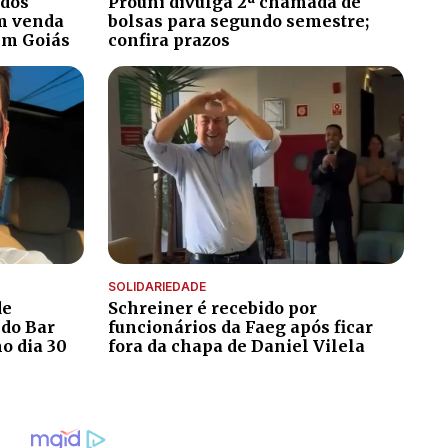
ados
Prouni divulga 2ª chamada de
m venda
bolsas para segundo semestre;
em Goiás
confira prazos
SOLIDARIEDADE
de
Schreiner é recebido por
 do Bar
funcionários da Faeg após ficar
o dia 30
fora da chapa de Daniel Vilela