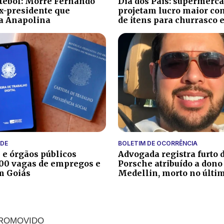
utebol: Morre Fernando
Dia dos Pais: supermerc
ex-presidente que
projetam lucro maior co
a Anapolina
de itens para churrasco 
DE
BOLETIM DE OCORRÊNCIA
e órgãos públicos
Advogada registra furto 
00 vagas de empregos e
Porsche atribuído a dono
m Goiás
Medellin, morto no últim