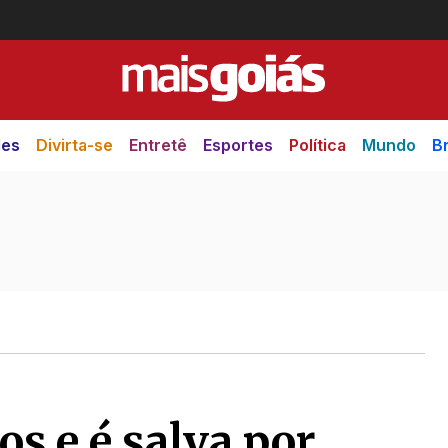
des
Divirta-se
Entretê
Esportes
Política
Mundo
Br
os e é salva por