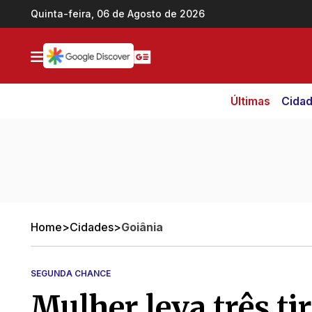
Ir direto pro conteúdo
Quinta-feira, 06 de Agosto de 2026
Últimas
Cida
Home
>
Cidades
>
Goiânia
SEGUNDA CHANCE
Mulher leva três tir