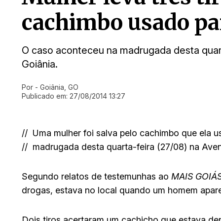
cachimbo usado pa
O caso aconteceu na madrugada desta quart
Goiânia.
Por
- Goiânia, GO
Ir direto pra matéria
Publicado em:
27/08/2014 13:27
//
Uma mulher foi salva pelo cachimbo que ela 
//
madrugada desta quarta-feira (27/08) na Aven
Segundo relatos de testemunhas ao
MAIS GOIÁ
drogas, estava no local quando um homem aparec
Dois tiros acertaram um cachicho que estava den