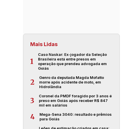
Mais Lidas
Caso Naskar: Ex-jogador da Seleção
Brasileira está entre presos em
1
operação que prendeu advogada em
Goiás
Genro da deputada Magda Mofatto
2
morre após acidente de moto, em
Hidrolândia
Coronel da PMDF foragido por 3 anos é
3
preso em Goiás após receber R$ 847
mil em salários
Mega-Sena 3040: resultado e prêmios
4
para Goiás
Leões de estimação criados em casa: