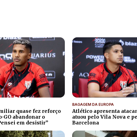
BAGAGEM DA EUROPA
iliar quase fez reforço
Atlético apresenta atacan
co-GO abandonar o
atuou pelo Vila Nova e p
Pensei em desistir”
Barcelona