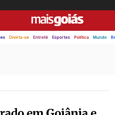
des
Divirta-se
Entretê
Esportes
Política
Mundo
Br
ado em Goiânia e