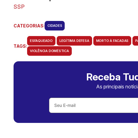
SSP
CATEGORIAS:
CIDADES
ESFAQUEADO
LEGÍTIMA DEFESA
MORTO À FACADAS
P
TAGS:
VIOLÊNCIA DOMÉSTICA
Receba Tud
As principais notíc