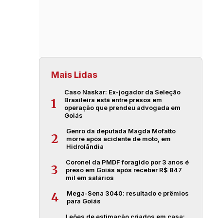
Mais Lidas
Caso Naskar: Ex-jogador da Seleção
Brasileira está entre presos em
1
operação que prendeu advogada em
Goiás
Genro da deputada Magda Mofatto
2
morre após acidente de moto, em
Hidrolândia
Coronel da PMDF foragido por 3 anos é
3
preso em Goiás após receber R$ 847
mil em salários
Mega-Sena 3040: resultado e prêmios
4
para Goiás
Leões de estimação criados em casa: