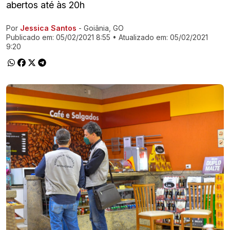
abertos até às 20h
Por
Jessica Santos
- Goiânia, GO
Ir direto pra matéria
Publicado em:
05/02/2021 8:55
• Atualizado em:
05/02/2021
9:20