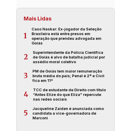
Mais Lidas
Caso Naskar: Ex-jogador da Seleção
Brasileira está entre presos em
1
operação que prendeu advogada em
Goiás
Superintendente da Polícia Científica
2
de Goiás é alvo de batalha judicial por
assédio moral coletivo
PM de Goiás tem maior remuneração
3
bruta média do país; Penal é 2ª e Civil
fica em 11º
TCC de estudante de Direito com título
4
“Antes Elize do que Eliza” repercute
nas redes sociais
Jacqueline Zaiden é anunciada como
5
candidata a vice-governadora de
Marconi