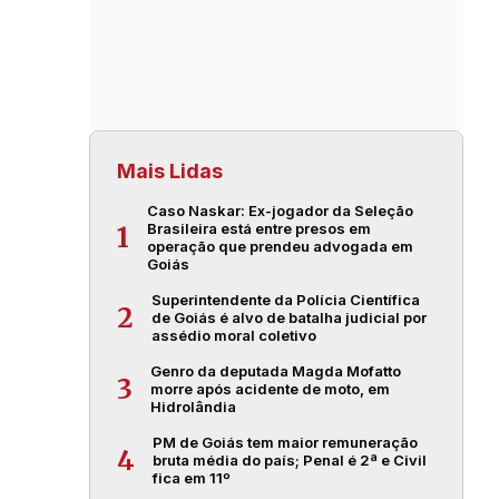
Mais Lidas
Caso Naskar: Ex-jogador da Seleção
Brasileira está entre presos em
1
operação que prendeu advogada em
Goiás
Superintendente da Polícia Científica
2
de Goiás é alvo de batalha judicial por
assédio moral coletivo
Genro da deputada Magda Mofatto
3
morre após acidente de moto, em
Hidrolândia
PM de Goiás tem maior remuneração
4
bruta média do país; Penal é 2ª e Civil
fica em 11º