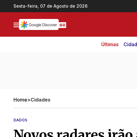
Ir direto pro conteúdo
Sexta-feira, 07 de Agosto de 2026
Últimas
Cida
Home
>
Cidades
DADOS
Novos radares irão 