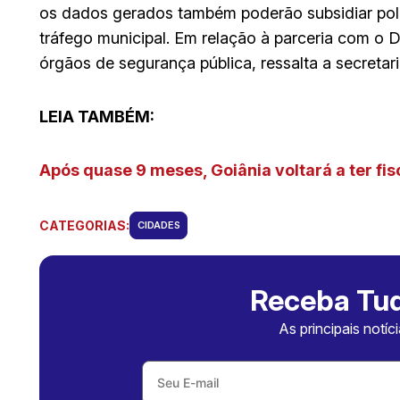
os dados gerados também poderão subsidiar polí
tráfego municipal. Em relação à parceria com o 
órgãos de segurança pública, ressalta a secretari
LEIA TAMBÉM:
Após quase 9 meses, Goiânia voltará a ter fi
CATEGORIAS:
CIDADES
Receba Tud
As principais notíc