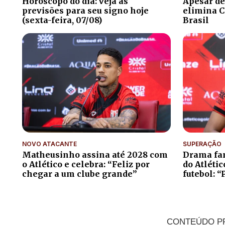
Horóscopo do dia: veja as
Apesar de
previsões para seu signo hoje
elimina C
(sexta-feira, 07/08)
Brasil
NOVO ATACANTE
SUPERAÇÃO
Matheusinho assina até 2028 com
Drama fam
o Atlético e celebra: “Feliz por
do Atléti
chegar a um clube grande”
futebol: “