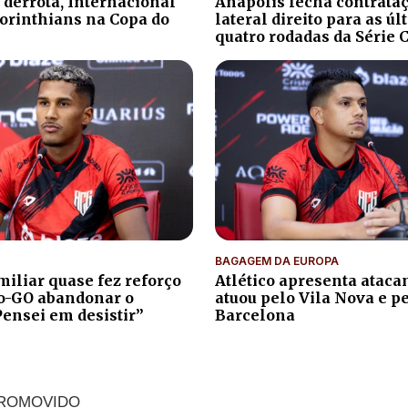
 derrota, Internacional
Anápolis fecha contrata
orinthians na Copa do
lateral direito para as ú
quatro rodadas da Série 
BAGAGEM DA EUROPA
iliar quase fez reforço
Atlético apresenta atacan
co-GO abandonar o
atuou pelo Vila Nova e p
Pensei em desistir”
Barcelona