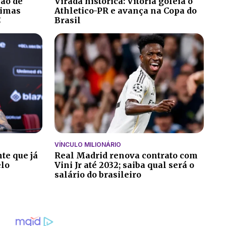
ção de
Virada histórica: Vitória goleia o
ltimas
Athletico-PR e avança na Copa do
C
Brasil
VÍNCULO MILIONÁRIO
te que já
Real Madrid renova contrato com
elo
Vini Jr até 2032; saiba qual será o
salário do brasileiro