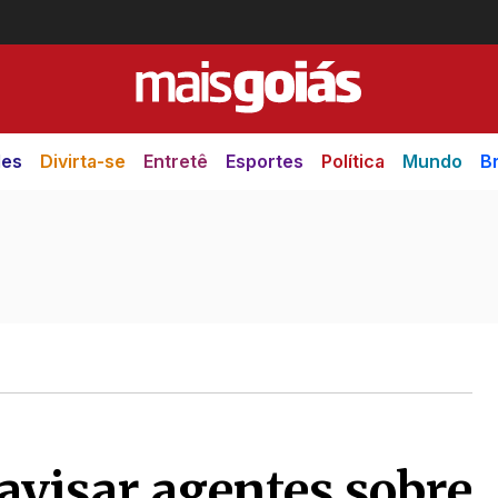
des
Divirta-se
Entretê
Esportes
Política
Mundo
Br
avisar agentes sobre