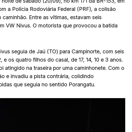
 noite de sábado (20/09), no km 171 da BR-153, em
m a Polícia Rodoviária Federal (PRF), a colisão
 caminhão. Entre as vítimas, estavam seis
um VW Nivus. O motorista que provocou a batida
vus seguia de Jaú (TO) para Campinorte, com seis
e os quatro filhos do casal, de 17, 14, 10 e 3 anos.
oi atingido na traseira por uma caminhonete. Com o
 e invadiu a pista contrária, colidindo
idas que seguia no sentido Porangatu.