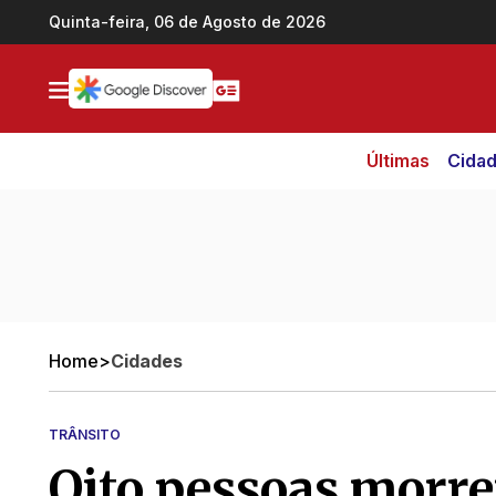
Ir direto pro conteúdo
Quinta-feira, 06 de Agosto de 2026
Últimas
Cida
Home
>
Cidades
TRÂNSITO
Oito pessoas morr