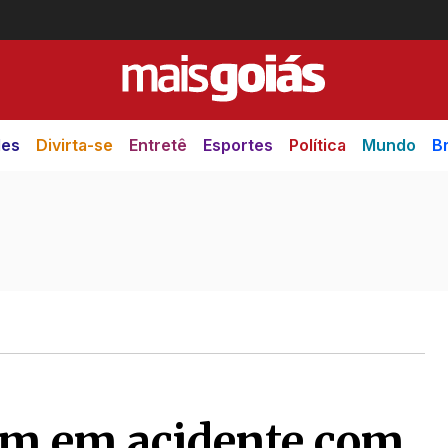
des
Divirta-se
Entretê
Esportes
Política
Mundo
Br
em em acidente com