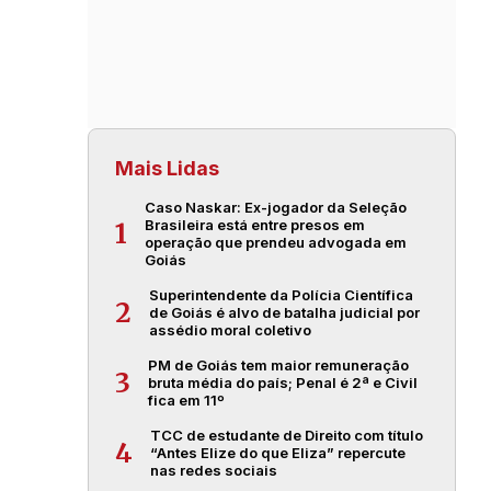
Mais Lidas
Caso Naskar: Ex-jogador da Seleção
Brasileira está entre presos em
1
operação que prendeu advogada em
Goiás
Superintendente da Polícia Científica
2
de Goiás é alvo de batalha judicial por
assédio moral coletivo
PM de Goiás tem maior remuneração
3
bruta média do país; Penal é 2ª e Civil
fica em 11º
TCC de estudante de Direito com título
4
“Antes Elize do que Eliza” repercute
nas redes sociais