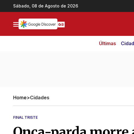
Ir direto pro conteúdo
Sábado, 08 de Agosto de 2026
Últimas
Cida
Home
>
Cidades
FINAL TRISTE
Onça-parda morre a