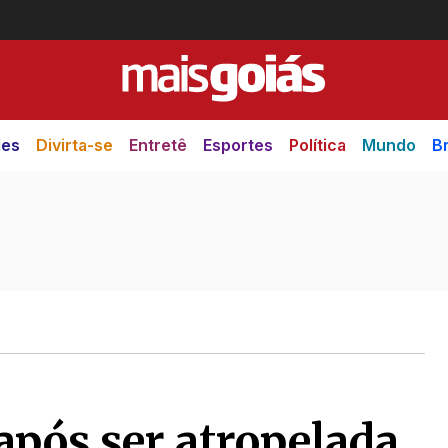
des
Divirta-se
Entretê
Esportes
Política
Mundo
Br
pós ser atropelada