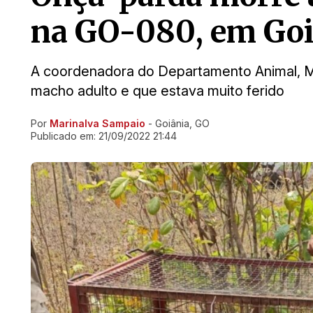
na GO-080, em Goi
A coordenadora do Departamento Animal, Mi
macho adulto e que estava muito ferido
Por
Marinalva Sampaio
- Goiânia, GO
Ir direto pra matéria
Publicado em:
21/09/2022 21:44