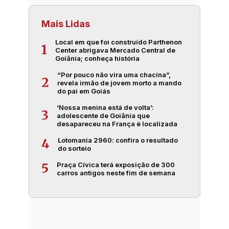
Mais Lidas
Local em que foi construído Parthenon
1
Center abrigava Mercado Central de
Goiânia; conheça história
“Por pouco não vira uma chacina”,
2
revela irmão de jovem morto a mando
do pai em Goiás
‘Nossa menina está de volta’:
3
adolescente de Goiânia que
desapareceu na França é localizada
Lotomania 2960: confira o resultado
4
do sorteio
Praça Cívica terá exposição de 300
5
carros antigos neste fim de semana