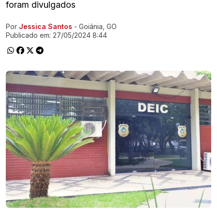
foram divulgados
Por
Jessica Santos
- Goiânia, GO
Ir direto pra matéria
Publicado em:
27/05/2024 8:44