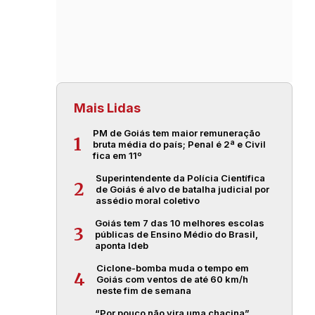
Mais Lidas
PM de Goiás tem maior remuneração
1
bruta média do país; Penal é 2ª e Civil
fica em 11º
Superintendente da Polícia Científica
2
de Goiás é alvo de batalha judicial por
assédio moral coletivo
Goiás tem 7 das 10 melhores escolas
3
públicas de Ensino Médio do Brasil,
aponta Ideb
Ciclone-bomba muda o tempo em
4
Goiás com ventos de até 60 km/h
neste fim de semana
“Por pouco não vira uma chacina”,