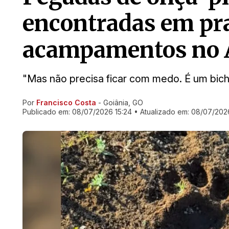
encontradas em pr
acampamentos no A
"Mas não precisa ficar com medo. É um bic
Por
Francisco Costa
- Goiânia, GO
Ir direto pra matéria
Publicado em:
08/07/2026 15:24
• Atualizado em:
08/07/202