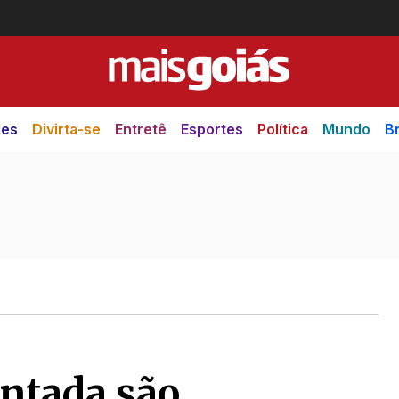
des
Divirta-se
Entretê
Esportes
Política
Mundo
Br
ntada são