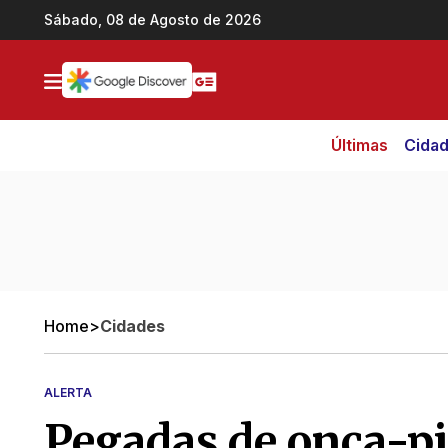
Ir direto pro conteúdo
Sábado, 08 de Agosto de 2026
Últimas
Cida
Home
>
Cidades
ALERTA
Pegadas de onça-pi