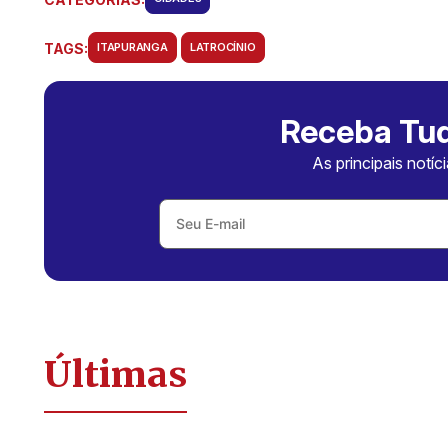
TAGS:
ITAPURANGA
LATROCÍNIO
Receba Tud
As principais notíc
Últimas