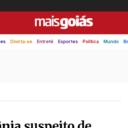
des
Divirta-se
Entretê
Esportes
Política
Mundo
Br
nia suspeito de