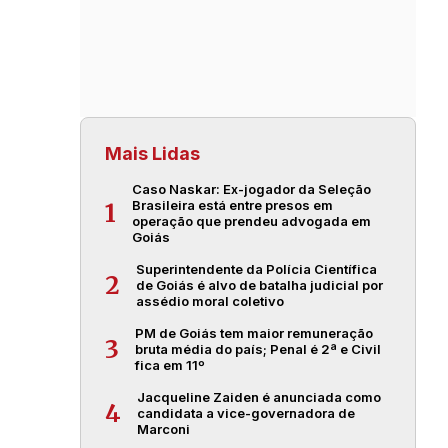
Mais Lidas
Caso Naskar: Ex-jogador da Seleção
Brasileira está entre presos em
1
operação que prendeu advogada em
Goiás
Superintendente da Polícia Científica
2
de Goiás é alvo de batalha judicial por
assédio moral coletivo
PM de Goiás tem maior remuneração
3
bruta média do país; Penal é 2ª e Civil
fica em 11º
Jacqueline Zaiden é anunciada como
4
candidata a vice-governadora de
Marconi