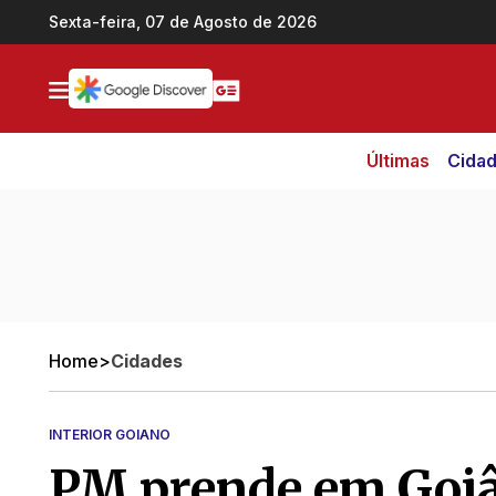
Ir direto pro conteúdo
Sexta-feira, 07 de Agosto de 2026
Últimas
Cida
Home
>
Cidades
INTERIOR GOIANO
PM prende em Goiâ