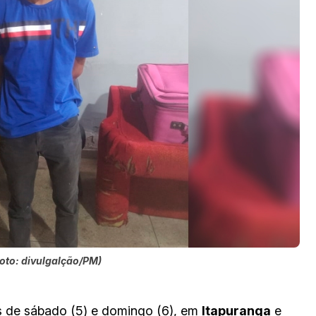
Foto: divulgalção/PM)
 de sábado (5) e domingo (6), em
Itapuranga
e