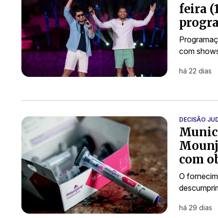
feira 
progr
Programaçã
com shows,
há 22 dias
DECISÃO JUD
Municí
Mounja
com ob
O fornecim
descumprime
há 29 dias