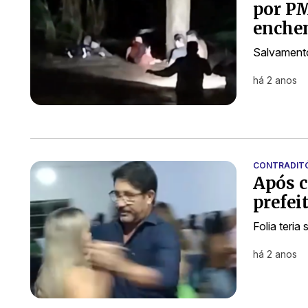
por P
enche
Salvamento
há 2 anos
CONTRADIT
Após c
prefei
Folia teri
há 2 anos