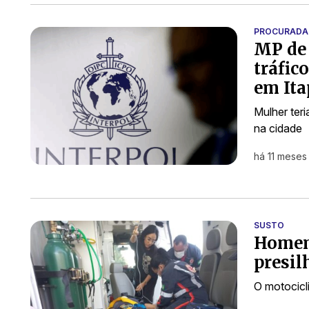
PROCURADA
MP de 
tráfic
em It
Mulher ter
na cidade
há 11 meses
SUSTO
Homem 
presil
O motocicl