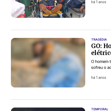
há 1 anos
TRAGÉDIA
GO: H
elétri
O homem tr
sofreu o a
há 1 anos
TEMPORAL