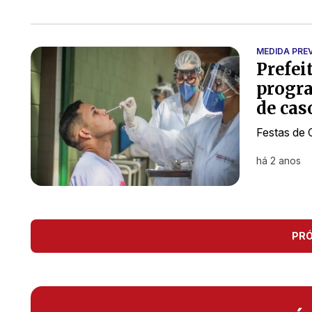
MEDIDA PRE
Prefei
progr
de cas
Festas de 
há 2 anos
PR