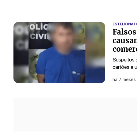
ESTELIONAT
Falsos
causam
comer
Suspeitos 
cartões e u
há 7 meses