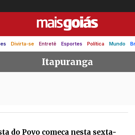
des
Divirta-se
Entretê
Esportes
Política
Mundo
Br
Itapuranga
sta do Povo começa nesta sexta-