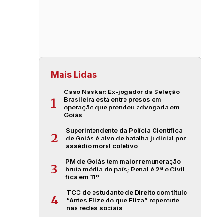
Mais Lidas
Caso Naskar: Ex-jogador da Seleção
Brasileira está entre presos em
1
operação que prendeu advogada em
Goiás
Superintendente da Polícia Científica
2
de Goiás é alvo de batalha judicial por
assédio moral coletivo
PM de Goiás tem maior remuneração
3
bruta média do país; Penal é 2ª e Civil
fica em 11º
TCC de estudante de Direito com título
4
“Antes Elize do que Eliza” repercute
nas redes sociais