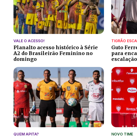
VALE O ACESSO!
TIGRÃO ESC
Planalto acesso histórico à Série
Guto Ferr
A2 do Brasileirão Feminino no
para encar
domingo
escalação
QUEM APITA?
NOVO TIME