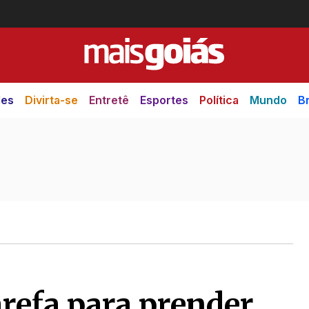
des
Divirta-se
Entretê
Esportes
Política
Mundo
Br
tarefa para prender