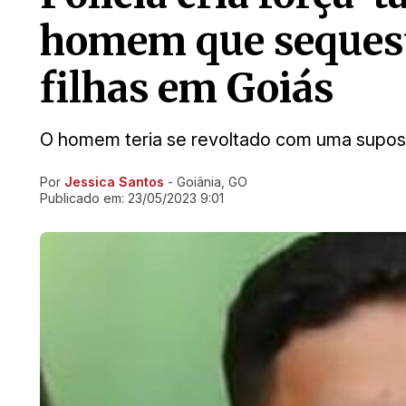
homem que sequest
filhas em Goiás
O homem teria se revoltado com uma supost
Por
Jessica Santos
- Goiânia, GO
Ir direto pra matéria
Publicado em:
23/05/2023 9:01