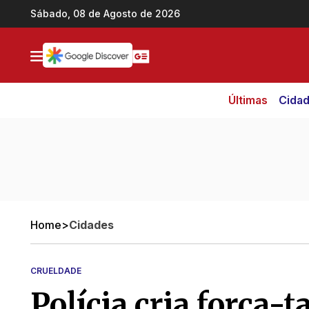
Ir direto pro conteúdo
Sábado, 08 de Agosto de 2026
Últimas
Cida
Home
>
Cidades
CRUELDADE
Polícia cria força-