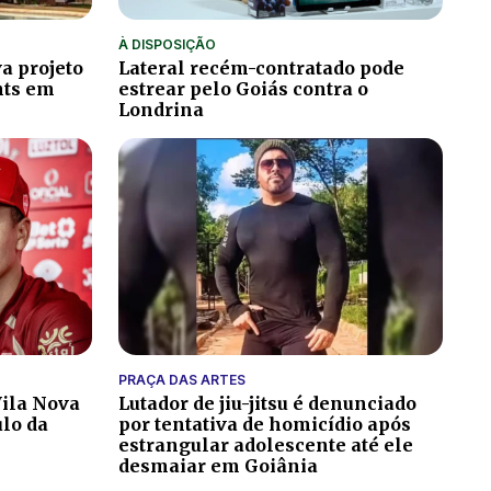
À DISPOSIÇÃO
a projeto
Lateral recém-contratado pode
hts em
estrear pelo Goiás contra o
Londrina
PRAÇA DAS ARTES
ila Nova
Lutador de jiu-jitsu é denunciado
ulo da
por tentativa de homicídio após
estrangular adolescente até ele
desmaiar em Goiânia