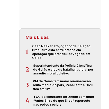
Mais Lidas
Caso Naskar: Ex-jogador da Seleção
Brasileira está entre presos em
1
operação que prendeu advogada em
Goiás
Superintendente da Polícia Científica
2
de Goiás é alvo de batalha judicial por
assédio moral coletivo
PM de Goiás tem maior remuneração
3
bruta média do país; Penal é 2ª e Civil
fica em 11º
TCC de estudante de Direito com título
4
“Antes Elize do que Eliza” repercute
nas redes sociais