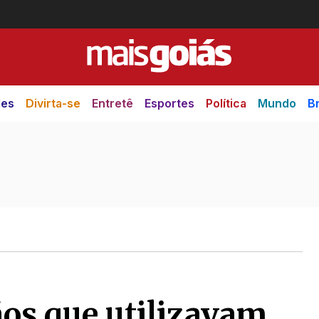
des
Divirta-se
Entretê
Esportes
Política
Mundo
Br
ãos que utilizavam