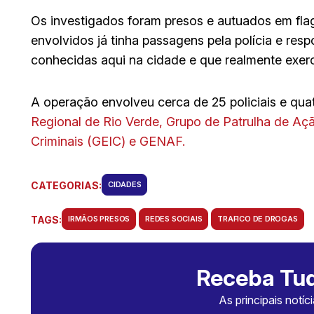
Os investigados foram presos e autuados em fla
envolvidos já tinha passagens pela polícia e res
conhecidas aqui na cidade e que realmente exerc
A operação envolveu cerca de 25 policiais e qua
Regional de Rio Verde, Grupo de Patrulha de Aç
Criminais (GEIC) e GENAF.
CATEGORIAS:
CIDADES
TAGS:
IRMÃOS PRESOS
REDES SOCIAIS
TRAFICO DE DROGAS
Receba Tud
As principais notíc