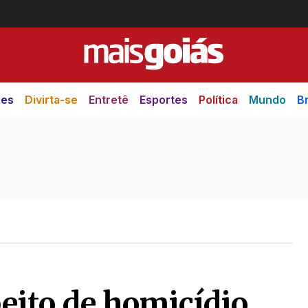
des
Divirta-se
Entretê
Esportes
Política
Mundo
Br
eito de homicídio