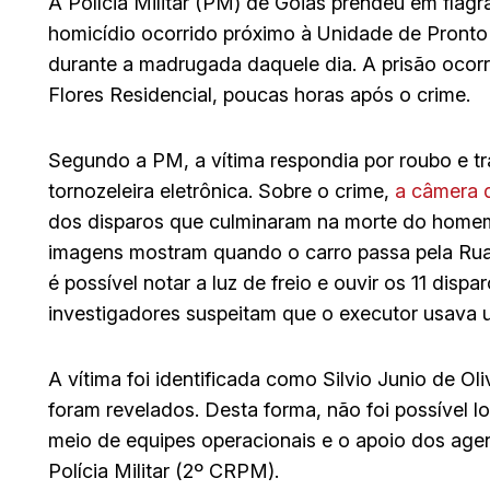
A Polícia Militar (PM) de Goiás prendeu em flagr
homicídio ocorrido próximo à Unidade de Pront
durante a madrugada daquele dia. A prisão oco
Flores Residencial, poucas horas após o crime.
Segundo a PM, a vítima respondia por roubo e tr
tornozeleira eletrônica. Sobre o crime,
a câmera d
dos disparos que culminaram na morte do homem
imagens mostram quando o carro passa pela Rua
é possível notar a luz de freio e ouvir os 11 disp
investigadores suspeitam que o executor usava 
A vítima foi identificada como Silvio Junio de Ol
foram revelados. Desta forma, não foi possível l
meio de equipes operacionais e o apoio dos age
Polícia Militar (2º CRPM).