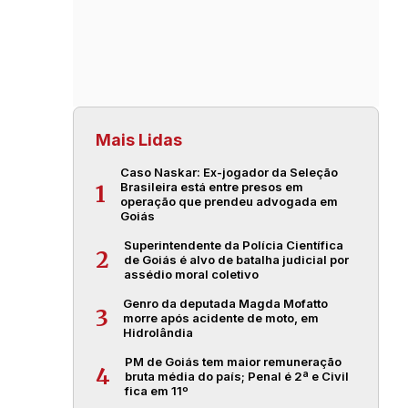
Mais Lidas
Caso Naskar: Ex-jogador da Seleção
Brasileira está entre presos em
1
operação que prendeu advogada em
Goiás
Superintendente da Polícia Científica
2
de Goiás é alvo de batalha judicial por
assédio moral coletivo
Genro da deputada Magda Mofatto
3
morre após acidente de moto, em
Hidrolândia
PM de Goiás tem maior remuneração
4
bruta média do país; Penal é 2ª e Civil
fica em 11º