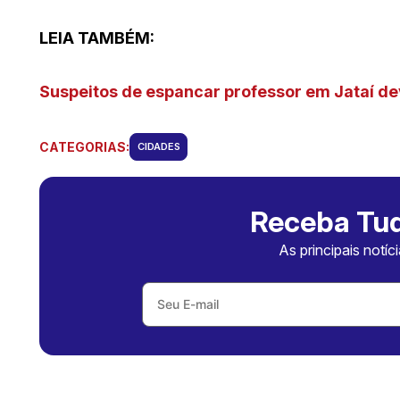
LEIA TAMBÉM:
Suspeitos de espancar professor em Jataí de
CATEGORIAS:
CIDADES
Receba Tud
As principais notíc