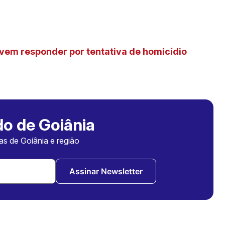
vem responder por tentativa de homicídio
o de Goiânia
ias de Goiânia e região
Assinar Newsletter