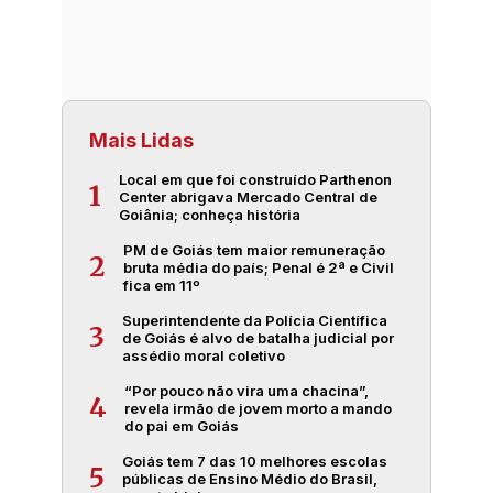
Mais Lidas
Local em que foi construído Parthenon
1
Center abrigava Mercado Central de
Goiânia; conheça história
PM de Goiás tem maior remuneração
2
bruta média do país; Penal é 2ª e Civil
fica em 11º
Superintendente da Polícia Científica
3
de Goiás é alvo de batalha judicial por
assédio moral coletivo
“Por pouco não vira uma chacina”,
4
revela irmão de jovem morto a mando
do pai em Goiás
Goiás tem 7 das 10 melhores escolas
5
públicas de Ensino Médio do Brasil,