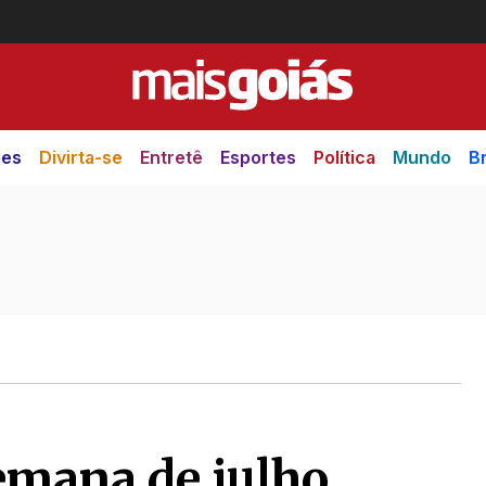
des
Divirta-se
Entretê
Esportes
Política
Mundo
Br
semana de julho