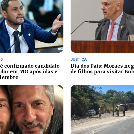
26
JUSTIÇA
 é confirmado candidato
Dia dos Pais: Moraes ne
dor em MG após idas e
de filhos para visitar Bo
elembre