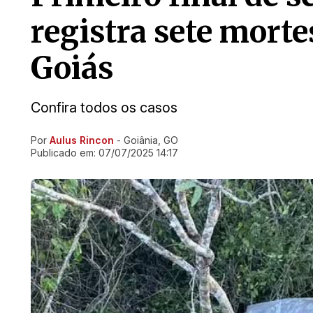
registra sete morte
Goiás
Confira todos os casos
Por
Aulus Rincon
- Goiânia, GO
Ir direto pra matéria
Publicado em:
07/07/2025 14:17