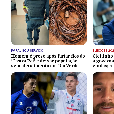
PARALISOU SERVIÇO
ELEIÇÕES 20
Homem é preso após furtar fios do
Cleitinho
‘Castra Pet’ e deixar população
a governa
sem atendimento em Rio Verde
vindas; r