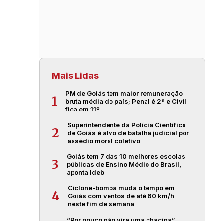
Mais Lidas
PM de Goiás tem maior remuneração
1
bruta média do país; Penal é 2ª e Civil
fica em 11º
Superintendente da Polícia Científica
2
de Goiás é alvo de batalha judicial por
assédio moral coletivo
Goiás tem 7 das 10 melhores escolas
3
públicas de Ensino Médio do Brasil,
aponta Ideb
Ciclone-bomba muda o tempo em
4
Goiás com ventos de até 60 km/h
neste fim de semana
“Por pouco não vira uma chacina”,