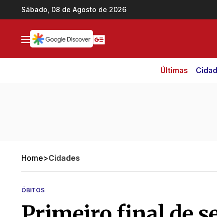
Ir direto pro conteúdo
Sábado, 08 de Agosto de 2026
Últimas
Cida
Home
>
Cidades
ÓBITOS
Primeiro final de 