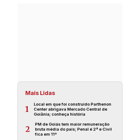
Mais Lidas
Local em que foi construído Parthenon
1
Center abrigava Mercado Central de
Goiânia; conheça história
PM de Goiás tem maior remuneração
2
bruta média do país; Penal é 2ª e Civil
fica em 11º