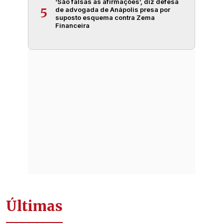
‘São falsas as afirmações’, diz defesa
de advogada de Anápolis presa por
5
suposto esquema contra Zema
Financeira
Últimas