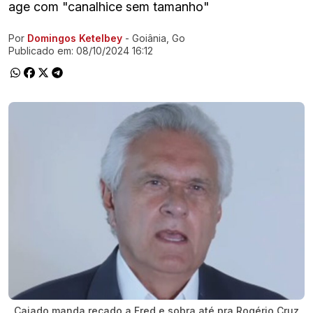
age com "canalhice sem tamanho"
Por
Domingos Ketelbey
- Goiânia, Go
Ir direto pra matéria
Publicado em:
08/10/2024 16:12
Caiado manda recado a Fred e sobra até pra Rogério Cruz