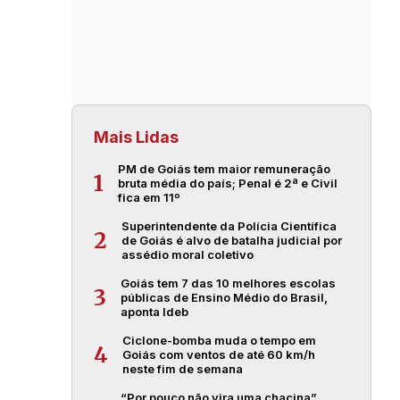
Mais Lidas
PM de Goiás tem maior remuneração
1
bruta média do país; Penal é 2ª e Civil
fica em 11º
Superintendente da Polícia Científica
2
de Goiás é alvo de batalha judicial por
assédio moral coletivo
Goiás tem 7 das 10 melhores escolas
3
públicas de Ensino Médio do Brasil,
aponta Ideb
Ciclone-bomba muda o tempo em
4
Goiás com ventos de até 60 km/h
neste fim de semana
“Por pouco não vira uma chacina”,