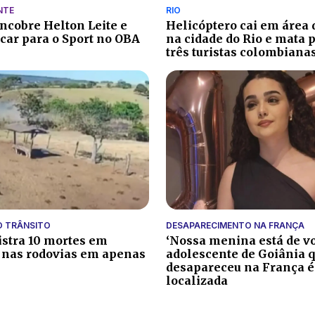
NTE
RIO
encobre Helton Leite e
Helicóptero cai em área
acar para o Sport no OBA
na cidade do Rio e mata p
três turistas colombiana
O TRÂNSITO
DESAPARECIMENTO NA FRANÇA
istra 10 mortes em
‘Nossa menina está de vo
 nas rodovias em apenas
adolescente de Goiânia 
desapareceu na França é
localizada