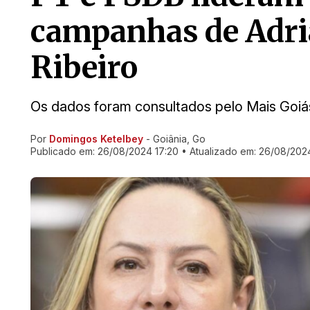
campanhas de Adri
Ribeiro
Os dados foram consultados pelo Mais Goiás
Por
Domingos Ketelbey
- Goiânia, Go
Ir direto pra matéria
Publicado em:
26/08/2024 17:20
• Atualizado em:
26/08/2024