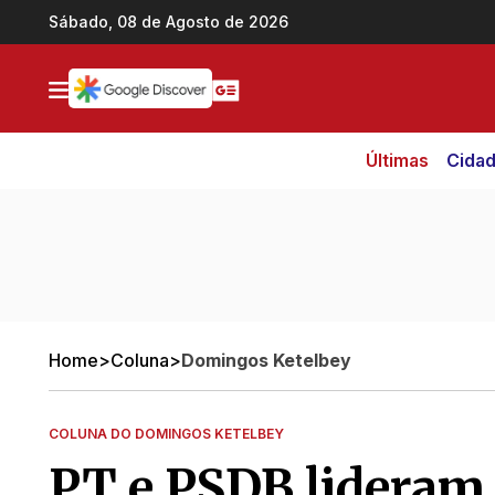
Ir direto pro conteúdo
Sábado, 08 de Agosto de 2026
Últimas
Cida
Home
>
Coluna
>
Domingos Ketelbey
COLUNA DO DOMINGOS KETELBEY
PT e PSDB lideram