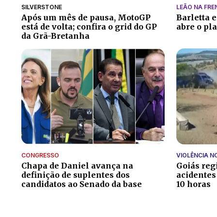
SILVERSTONE
LEÃO NA FRE
Após um mês de pausa, MotoGP
Barletta 
está de volta; confira o grid do GP
abre o pl
da Grã-Bretanha
CONGRESSO
VIOLÊNCIA N
Chapa de Daniel avança na
Goiás reg
definição de suplentes dos
acidentes
candidatos ao Senado da base
10 horas