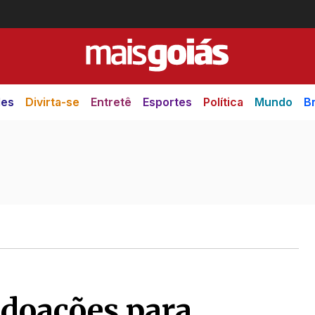
des
Divirta-se
Entretê
Esportes
Política
Mundo
Br
 doações para