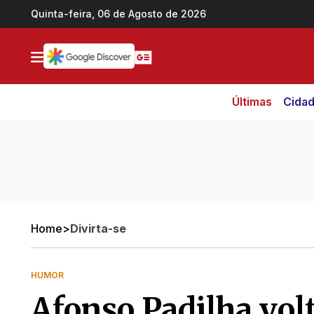
Ir direto pro conteúdo
Quinta-feira, 06 de Agosto de 2026
Últimas
Cida
Home
>
Divirta-se
HUMOR
Afonso Padilha vol