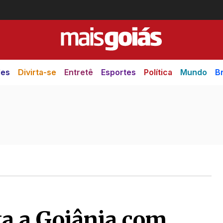
des
Divirta-se
Entretê
Esportes
Política
Mundo
Br
ta a Goiânia com