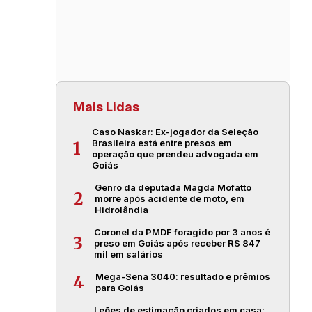
Mais Lidas
Caso Naskar: Ex-jogador da Seleção
Brasileira está entre presos em
1
operação que prendeu advogada em
Goiás
Genro da deputada Magda Mofatto
2
morre após acidente de moto, em
Hidrolândia
Coronel da PMDF foragido por 3 anos é
3
preso em Goiás após receber R$ 847
mil em salários
Mega-Sena 3040: resultado e prêmios
4
para Goiás
Leões de estimação criados em casa: