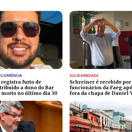
OCORRÊNCIA
SOLIDARIEDADE
registra furto de
Schreiner é recebido por
tribuído a dono do Bar
funcionários da Faeg apó
 morto no último dia 30
fora da chapa de Daniel 