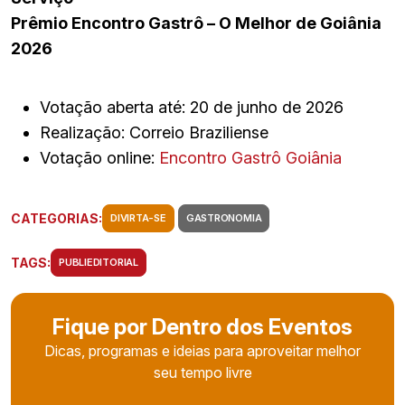
Prêmio Encontro Gastrô – O Melhor de Goiânia
2026
Votação aberta até: 20 de junho de 2026
Realização: Correio Braziliense
Votação online:
Encontro Gastrô Goiânia
CATEGORIAS:
DIVIRTA-SE
GASTRONOMIA
TAGS:
PUBLIEDITORIAL
Fique por Dentro dos Eventos
Dicas, programas e ideias para aproveitar melhor
seu tempo livre