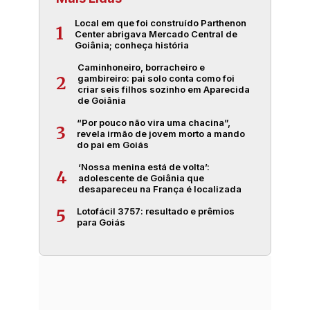
Local em que foi construído Parthenon
1
Center abrigava Mercado Central de
Goiânia; conheça história
Caminhoneiro, borracheiro e
gambireiro: pai solo conta como foi
2
criar seis filhos sozinho em Aparecida
de Goiânia
“Por pouco não vira uma chacina”,
3
revela irmão de jovem morto a mando
do pai em Goiás
‘Nossa menina está de volta’:
4
adolescente de Goiânia que
desapareceu na França é localizada
Lotofácil 3757: resultado e prêmios
5
para Goiás