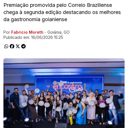
Premiação promovida pelo Correio Braziliense
chega à segunda edição destacando os melhores
da gastronomia goianiense
Por
Fabricio Moretti
- Goiânia, GO
Ir direto pra matéria
Publicado em:
16/06/2026 15:25