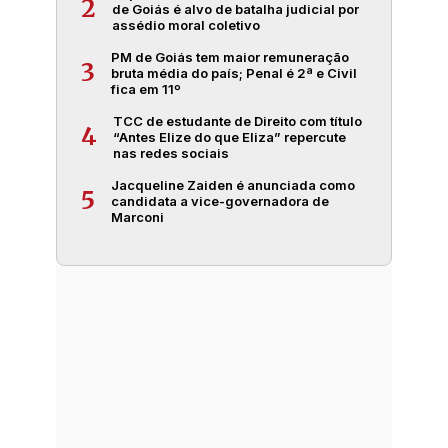
2
de Goiás é alvo de batalha judicial por
assédio moral coletivo
PM de Goiás tem maior remuneração
3
bruta média do país; Penal é 2ª e Civil
fica em 11º
TCC de estudante de Direito com título
4
“Antes Elize do que Eliza” repercute
nas redes sociais
Jacqueline Zaiden é anunciada como
5
candidata a vice-governadora de
Marconi