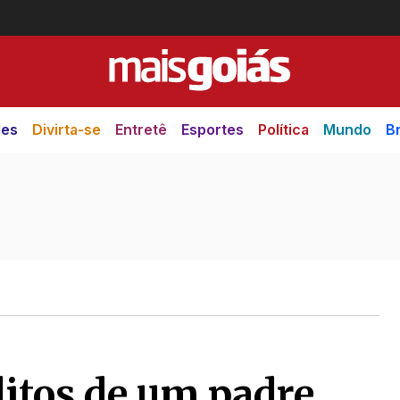
des
Divirta-se
Entretê
Esportes
Política
Mundo
Br
litos de um padre