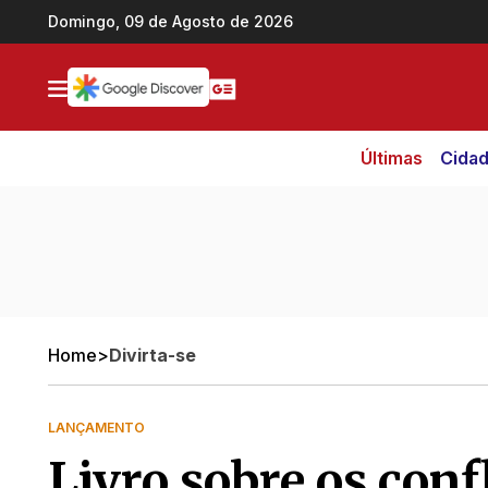
Ir direto pro conteúdo
Domingo, 09 de Agosto de 2026
Últimas
Cida
Home
>
Divirta-se
LANÇAMENTO
Livro sobre os conf