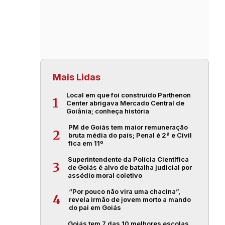
Mais Lidas
Local em que foi construído Parthenon
1
Center abrigava Mercado Central de
Goiânia; conheça história
PM de Goiás tem maior remuneração
2
bruta média do país; Penal é 2ª e Civil
fica em 11º
Superintendente da Polícia Científica
3
de Goiás é alvo de batalha judicial por
assédio moral coletivo
“Por pouco não vira uma chacina”,
4
revela irmão de jovem morto a mando
do pai em Goiás
Goiás tem 7 das 10 melhores escolas