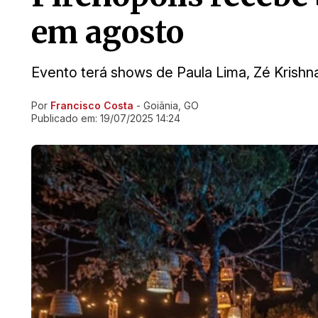
em agosto
Evento terá shows de Paula Lima, Zé Krishn
Por
Francisco Costa
- Goiânia, GO
Ir direto pra matéria
Publicado em:
19/07/2025 14:24