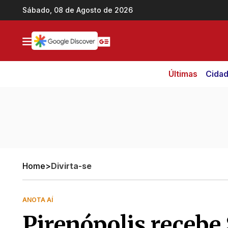
Ir direto pro conteúdo
Sábado, 08 de Agosto de 2026
Últimas
Cida
Home
>
Divirta-se
ANOTA AÍ
Pirenópolis recebe 