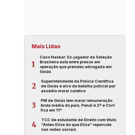
Mais Lidas
Caso Naskar: Ex-jogador da Seleção
Brasileira está entre presos em
1
operação que prendeu advogada em
Goiás
Superintendente da Polícia Científica
2
de Goiás é alvo de batalha judicial por
assédio moral coletivo
PM de Goiás tem maior remuneração
3
bruta média do país; Penal é 2ª e Civil
fica em 11º
TCC de estudante de Direito com título
4
“Antes Elize do que Eliza” repercute
nas redes sociais