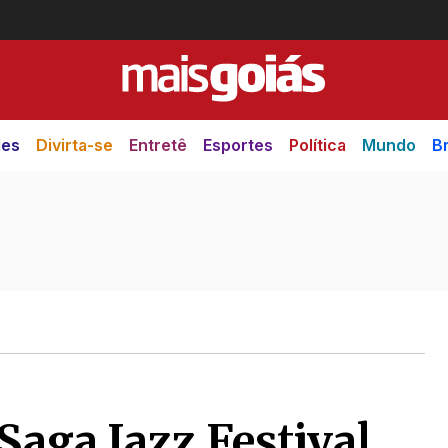
des
Divirta-se
Entretê
Esportes
Política
Mundo
Br
Saga Jazz Festival