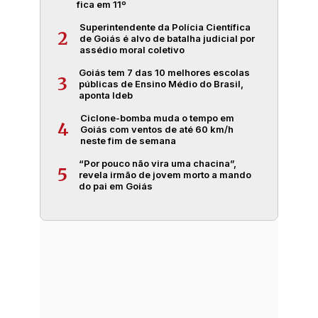
fica em 11º
Superintendente da Polícia Científica
2
de Goiás é alvo de batalha judicial por
assédio moral coletivo
Goiás tem 7 das 10 melhores escolas
3
públicas de Ensino Médio do Brasil,
aponta Ideb
Ciclone-bomba muda o tempo em
4
Goiás com ventos de até 60 km/h
neste fim de semana
“Por pouco não vira uma chacina”,
5
revela irmão de jovem morto a mando
do pai em Goiás