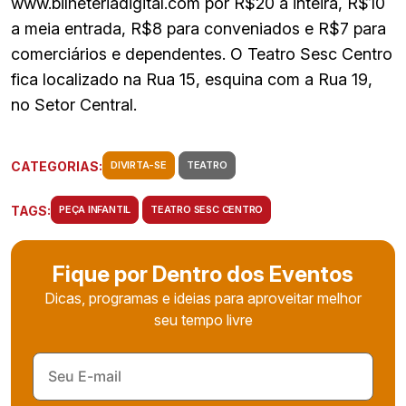
www.bilheteriadigital.com por R$20 a inteira, R$10
a meia entrada, R$8 para conveniados e R$7 para
comerciários e dependentes. O Teatro Sesc Centro
fica localizado na Rua 15, esquina com a Rua 19,
no Setor Central.
CATEGORIAS:
DIVIRTA-SE
TEATRO
TAGS:
PEÇA INFANTIL
TEATRO SESC CENTRO
Fique por Dentro dos Eventos
Dicas, programas e ideias para aproveitar melhor
seu tempo livre