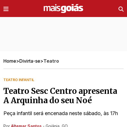
Ir direto pro conteúdo
Home
>
Divirta-se
>
Teatro
TEATRO INFANTIL
Teatro Sesc Centro apresenta
A Arquinha do seu Noé
Peça infantil será encenada neste sábado, às 17h
Por
Altemar Santos
- Goiânia, GO
Ir direto pra matéria