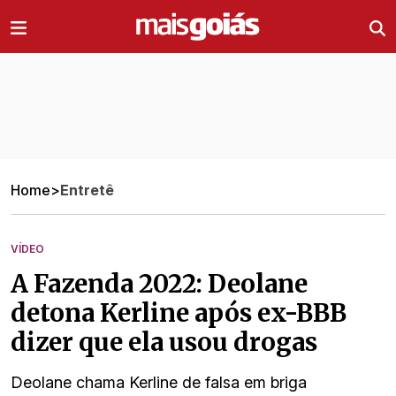
Ir direto pro conteúdo
Home
>
Entretê
VÍDEO
A Fazenda 2022: Deolane
detona Kerline após ex-BBB
dizer que ela usou drogas
Deolane chama Kerline de falsa em briga