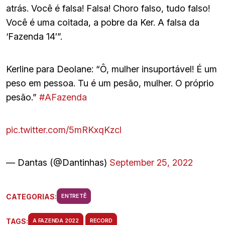
atrás. Você é falsa! Falsa! Choro falso, tudo falso!
Você é uma coitada, a pobre da Ker. A falsa da
‘Fazenda 14′”.
Kerline para Deolane: “Ô, mulher insuportável! É um
peso em pessoa. Tu é um pesão, mulher. O próprio
pesão.”
#AFazenda
pic.twitter.com/5mRKxqKzcl
— Dantas (@Dantinhas)
September 25, 2022
CATEGORIAS:
ENTRETÊ
TAGS:
A FAZENDA 2022
RECORD