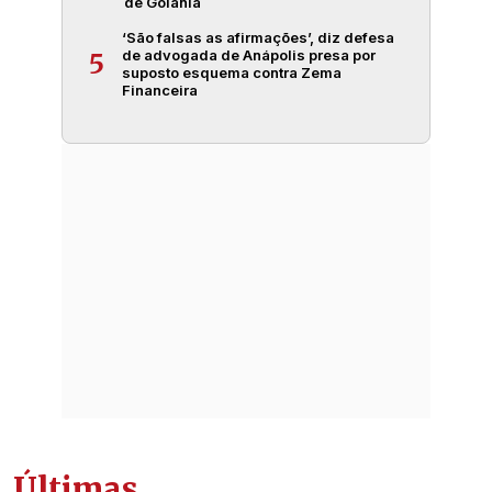
de Goiânia
‘São falsas as afirmações’, diz defesa
de advogada de Anápolis presa por
5
suposto esquema contra Zema
Financeira
Últimas