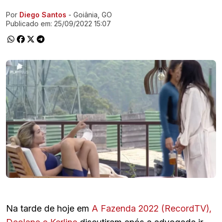
Por
Diego Santos
- Goiânia, GO
Ir direto pra matéria
Publicado em:
25/09/2022 15:07
Na tarde de hoje em
A Fazenda 2022 (RecordTV),