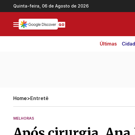
Ir direto pro conteúdo
Quinta-feira, 06 de Agosto de 2026
Últimas
Cida
Home
>
Entretê
MELHORAS
Após cirurgia, Ana