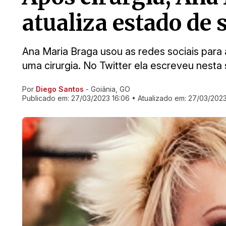
atualiza estado de 
Ana Maria Braga usou as redes sociais para 
uma cirurgia. No Twitter ela escreveu nesta s
Por
Diego Santos
- Goiânia, GO
Ir direto pra matéria
Publicado em:
27/03/2023 16:06
• Atualizado em:
27/03/2023