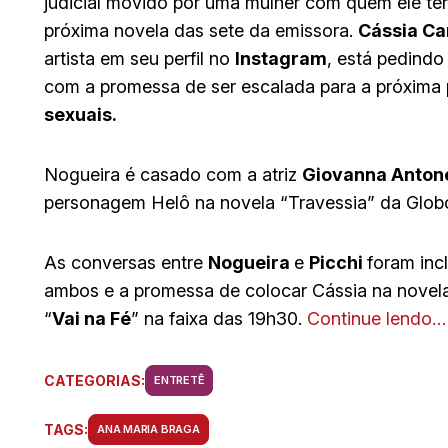
judicial movido por uma mulher com quem ele ter
próxima novela das sete da emissora.
Cássia Car
artista em seu perfil no
Instagram
, está pedindo
com a promessa de ser escalada para a próxima p
sexuais.
Nogueira é casado com a atriz
Giovanna Antone
personagem Helô na novela “Travessia” da Glob
As conversas entre
Nogueira
e
Picchi
foram inc
ambos e a promessa de colocar Cássia na novela
“
Vai na Fé
” na faixa das 19h30.
Continue lendo…
CATEGORIAS:
ENTRETÊ
TAGS:
ANA MARIA BRAGA