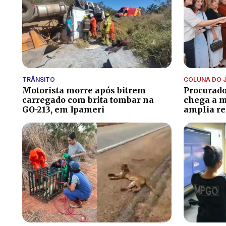
TRÂNSITO
COLUNA DO 
Motorista morre após bitrem
Procurado
carregado com brita tombar na
chega a m
GO-213, em Ipameri
amplia re