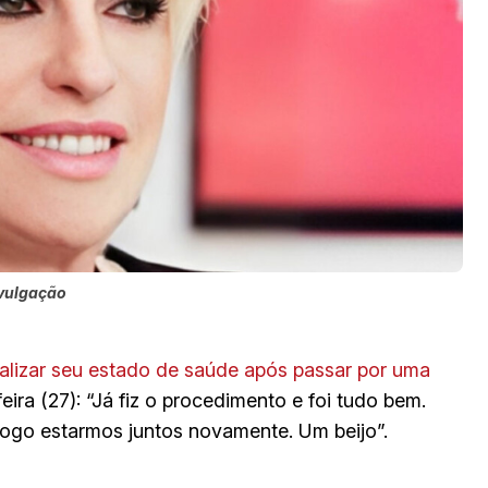
ivulgação
ualizar seu estado de saúde após passar por uma
ira (27): “Já fiz o procedimento e foi tudo bem.
logo estarmos juntos novamente. Um beijo”.