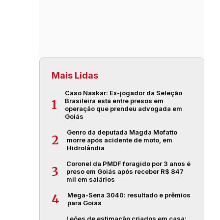
Mais Lidas
Caso Naskar: Ex-jogador da Seleção
Brasileira está entre presos em
1
operação que prendeu advogada em
Goiás
Genro da deputada Magda Mofatto
2
morre após acidente de moto, em
Hidrolândia
Coronel da PMDF foragido por 3 anos é
3
preso em Goiás após receber R$ 847
mil em salários
Mega-Sena 3040: resultado e prêmios
4
para Goiás
Leões de estimação criados em casa: