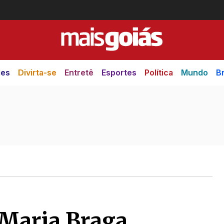
des
Divirta-se
Entretê
Esportes
Política
Mundo
Br
 Maria Braga