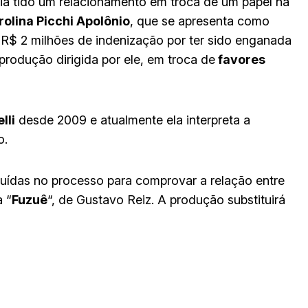
ia tido um relacionamento em troca de um papel na
olina Picchi Apolônio
, que se apresenta como
 R$ 2 milhões de indenização por ter sido enganada
rodução dirigida por ele, em troca de
favores
lli
desde 2009 e atualmente ela interpreta a
o.
luídas no processo para comprovar a relação entre
 “
Fuzuê
“, de Gustavo Reiz. A produção substituirá