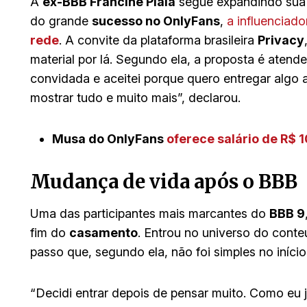
A
ex-BBB Francine Piaia
segue expandindo sua 
do grande
sucesso no OnlyFans
,
a influenciad
rede
. A convite da plataforma brasileira
Privacy
material por lá. Segundo ela, a proposta é ate
convidada e aceitei porque quero entregar algo
mostrar tudo e muito mais”, declarou.
Musa do OnlyFans
oferece salário de R$ 1
Mudança de vida após o BBB
Uma das participantes mais marcantes do
BBB 9
fim do
casamento
. Entrou no universo do conte
passo que, segundo ela, não foi simples no início
“Decidi entrar depois de pensar muito. Como eu j