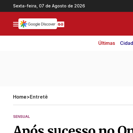
Ir direto pro conteúdo
Sexta-feira, 07 de Agosto de 2026
Últimas
Cida
Home
>
Entretê
SENSUAL
Após sucesso no O