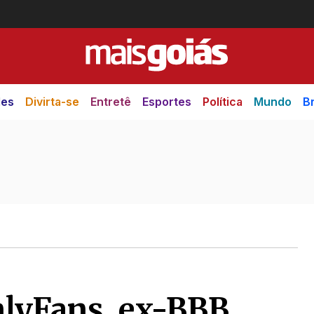
des
Divirta-se
Entretê
Esportes
Política
Mundo
Br
nlyFans, ex-BBB