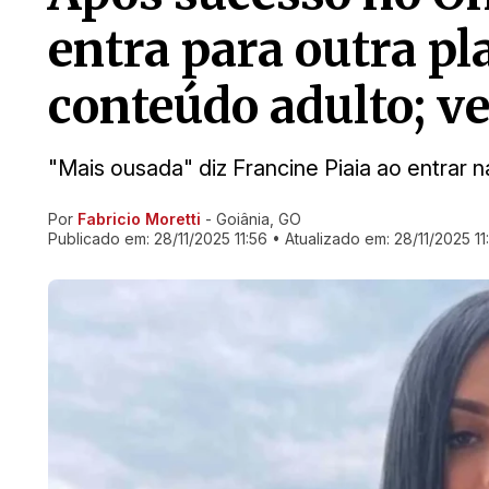
entra para outra p
conteúdo adulto; ve
"Mais ousada" diz Francine Piaia ao entrar n
Por
Fabricio Moretti
- Goiânia, GO
Ir direto pra matéria
Publicado em:
28/11/2025 11:56
• Atualizado em:
28/11/2025 11