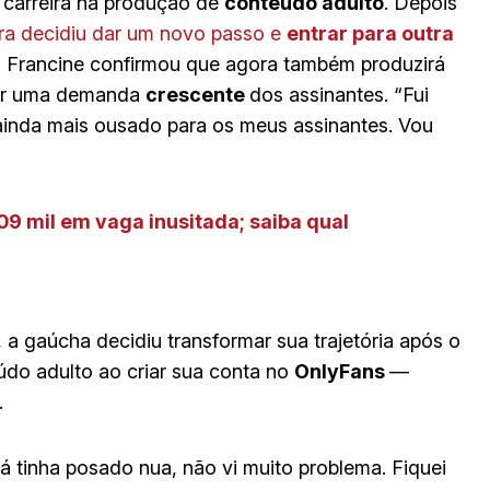
carreira na produção de
conteúdo adulto
. Depois
ora decidiu dar um novo passo e
entrar para outra
, Francine confirmou que agora também produzirá
nder uma demanda
crescente
dos assinantes. “Fui
 ainda mais ousado para os meus assinantes. Vou
09 mil em vaga inusitada; saiba qual
, a gaúcha decidiu transformar sua trajetória após o
údo adulto ao criar sua conta no
OnlyFans
—
.
á tinha posado nua, não vi muito problema. Fiquei