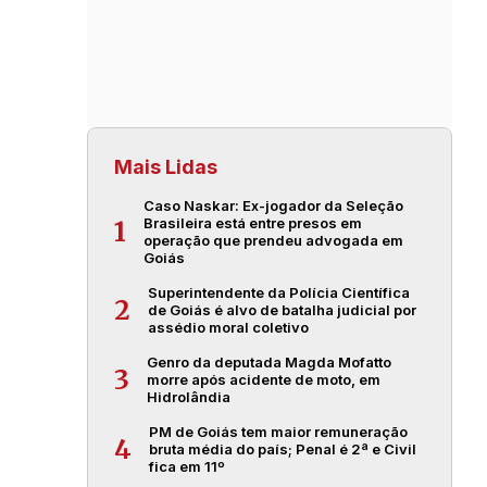
Mais Lidas
Caso Naskar: Ex-jogador da Seleção
Brasileira está entre presos em
1
operação que prendeu advogada em
Goiás
Superintendente da Polícia Científica
2
de Goiás é alvo de batalha judicial por
assédio moral coletivo
Genro da deputada Magda Mofatto
3
morre após acidente de moto, em
Hidrolândia
PM de Goiás tem maior remuneração
4
bruta média do país; Penal é 2ª e Civil
fica em 11º