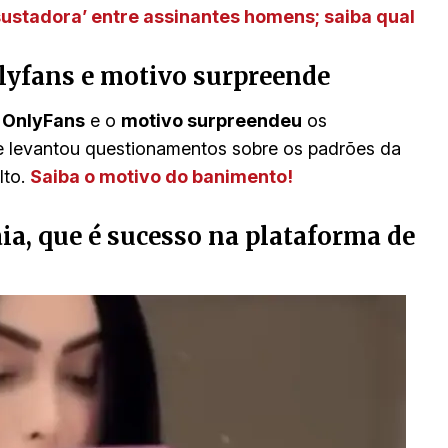
ustadora’ entre assinantes homens; saiba qual
nlyfans e motivo surpreende
 OnlyFans
e o
motivo surpreendeu
os
 e levantou questionamentos sobre os padrões da
lto.
Saiba o motivo do banimento!
ia, que é sucesso na plataforma de