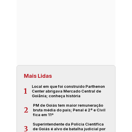
Mais Lidas
Local em que foi construído Parthenon
1
Center abrigava Mercado Central de
Goiânia; conheça história
PM de Goiás tem maior remuneração
2
bruta média do país; Penal é 2ª e Civil
fica em 11º
Superintendente da Polícia Científica
3
de Goiás é alvo de batalha judicial por