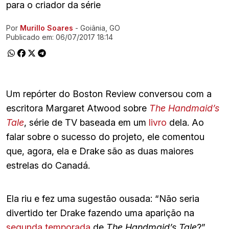
para o criador da série
Por
Murillo Soares
- Goiânia, GO
Ir direto pra matéria
Publicado em:
06/07/2017 18:14
Um repórter do Boston Review conversou com a
escritora Margaret Atwood sobre
The Handmaid’s
Tale
, série de TV baseada em um
livro
dela. Ao
falar sobre o sucesso do projeto, ele comentou
que, agora, ela e Drake são as duas maiores
estrelas do Canadá.
Ela riu e fez uma sugestão ousada: “Não seria
divertido ter Drake fazendo uma aparição na
segunda temporada
de
The Handmaid’s Tale
?”.