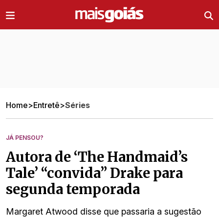
Ir direto pro conteúdo
Home
>
Entretê
>
Séries
JÁ PENSOU?
Autora de ‘The Handmaid’s
Tale’ “convida” Drake para
segunda temporada
Margaret Atwood disse que passaria a sugestão