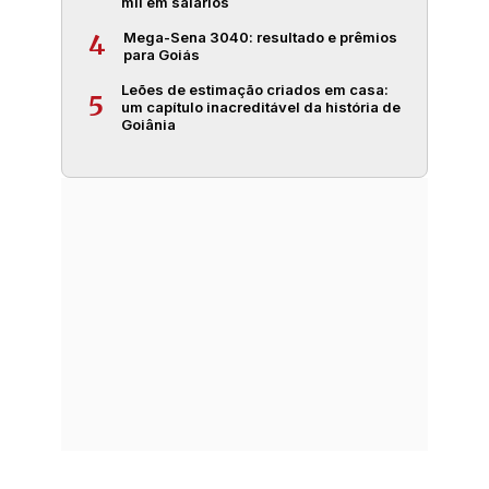
mil em salários
Mega-Sena 3040: resultado e prêmios
4
para Goiás
Leões de estimação criados em casa:
5
um capítulo inacreditável da história de
Goiânia