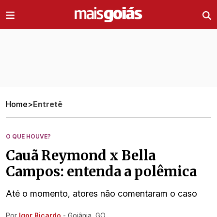
Ir direto pro conteúdo
Home
>
Entretê
O QUE HOUVE?
Cauã Reymond x Bella
Campos: entenda a polêmica
Até o momento, atores não comentaram o caso
Por
Igor Ricardo
- Goiânia, GO
Ir direto pra matéria