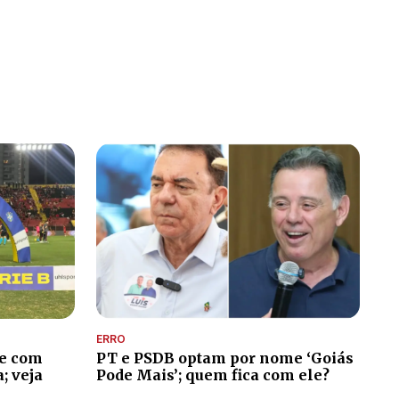
ERRO
je com
PT e PSDB optam por nome ‘Goiás
; veja
Pode Mais’; quem fica com ele?