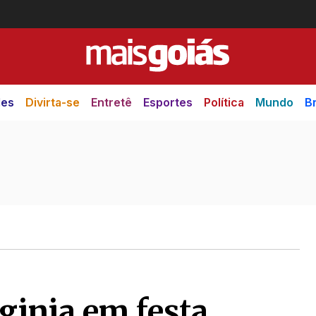
des
Divirta-se
Entretê
Esportes
Política
Mundo
Br
ginia em festa