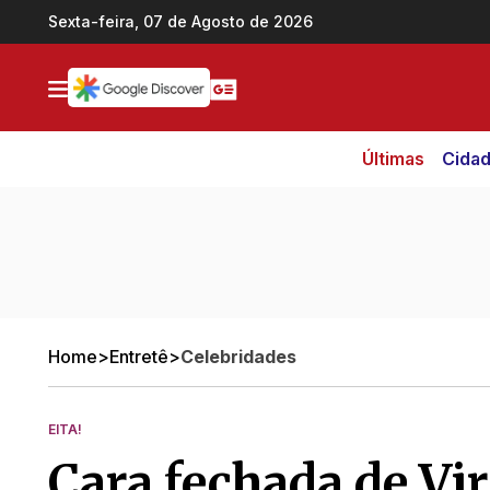
Ir direto pro conteúdo
Sexta-feira, 07 de Agosto de 2026
Últimas
Cida
Home
>
Entretê
>
Celebridades
EITA!
Cara fechada de Vir