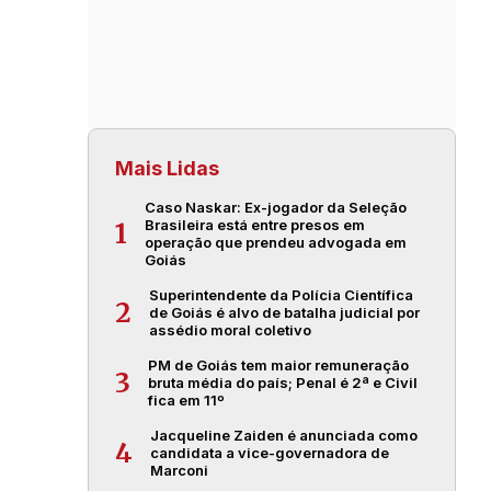
Mais Lidas
Caso Naskar: Ex-jogador da Seleção
Brasileira está entre presos em
1
operação que prendeu advogada em
Goiás
Superintendente da Polícia Científica
2
de Goiás é alvo de batalha judicial por
assédio moral coletivo
PM de Goiás tem maior remuneração
3
bruta média do país; Penal é 2ª e Civil
fica em 11º
Jacqueline Zaiden é anunciada como
4
candidata a vice-governadora de
Marconi