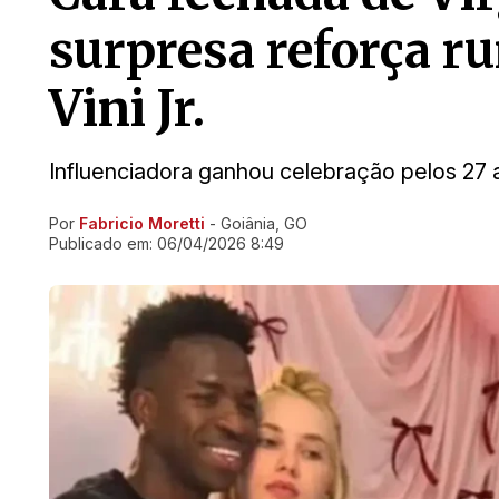
surpresa reforça r
Vini Jr.
Influenciadora ganhou celebração pelos 27 
Por
Fabricio Moretti
- Goiânia, GO
Ir direto pra matéria
Publicado em:
06/04/2026 8:49