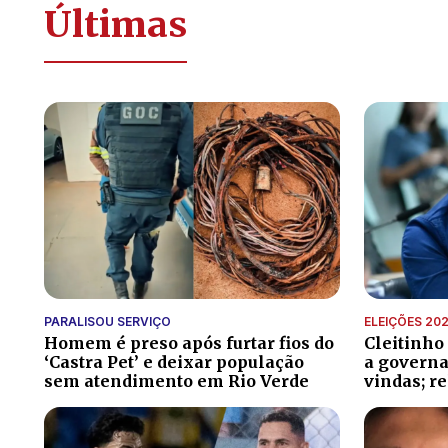
Últimas
PARALISOU SERVIÇO
ELEIÇÕES 20
Homem é preso após furtar fios do
Cleitinho
‘Castra Pet’ e deixar população
a governa
sem atendimento em Rio Verde
vindas; r