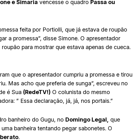
one e Simaria
vencesse o quadro
Passa ou
essa feita por Portiolli, que já estava de roupão
agar a promessa”, disse Simone. O apresentador
o roupão para mostrar que estava apenas de cueca.
ram que o apresentador cumpriu a promessa e tirou
riu. Mas acho que preferia de sunga”, escreveu no
de é Sua
(RedeTV!)
O colunista do mesmo
ra: ” Essa declaração, já, já, nos portais.”
adro banheiro do Gugu, no
Domingo Legal,
que
m uma banheira tentando pegar sabonetes. O
iberato
.