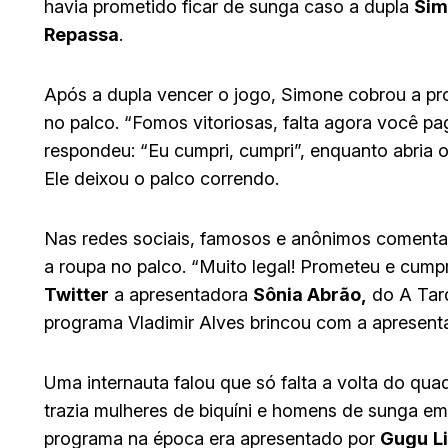
havia prometido ficar de sunga caso a dupla
Sim
Repassa
.
Após a dupla vencer o jogo, Simone cobrou a prom
no palco. “Fomos vitoriosas, falta agora você p
respondeu: “Eu cumpri, cumpri”, enquanto abria 
Ele deixou o palco correndo.
Nas redes sociais, famosos e anônimos comenta
a roupa no palco. “Muito legal! Prometeu e cump
Twitter
a apresentadora
Sônia Abrão,
do A Tar
programa Vladimir Alves brincou com a apresentado
Uma internauta falou que só falta a volta do qu
trazia mulheres de biquíni e homens de sunga e
programa na época era apresentado por
Gugu
L