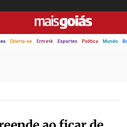
des
Divirta-se
Entretê
Esportes
Política
Mundo
Br
preende ao ficar de