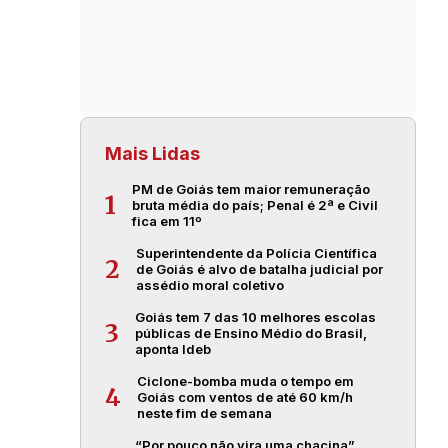
Mais Lidas
PM de Goiás tem maior remuneração
1
bruta média do país; Penal é 2ª e Civil
fica em 11º
Superintendente da Polícia Científica
2
de Goiás é alvo de batalha judicial por
assédio moral coletivo
Goiás tem 7 das 10 melhores escolas
3
públicas de Ensino Médio do Brasil,
aponta Ideb
Ciclone-bomba muda o tempo em
4
Goiás com ventos de até 60 km/h
neste fim de semana
“Por pouco não vira uma chacina”,