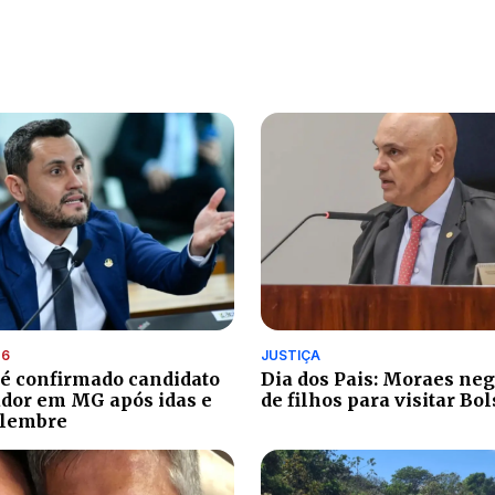
26
JUSTIÇA
 é confirmado candidato
Dia dos Pais: Moraes ne
dor em MG após idas e
de filhos para visitar Bo
elembre