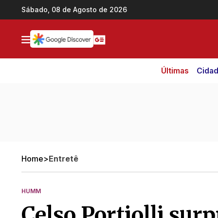
Ir direto pro conteúdo
Sábado, 08 de Agosto de 2026
Últimas
Cida
Home
>
Entretê
HUMM
Celso Portiolli sur