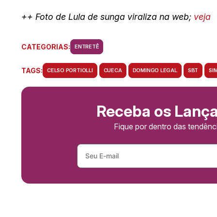
++ Foto de Lula de sunga viraliza na web;
veja
CATEGORIAS:
ENTRETÊ
TAGS:
CELSO PORTIOLLI
CUECA
DOMINGO LEGAL
SBT
SI
Receba os Lanç
Fique por dentro das tendên