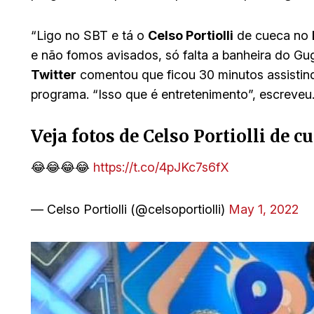
“Ligo no SBT e tá o
Celso Portiolli
de cueca no
e não fomos avisados, só falta a banheira do Gug
Twitter
comentou que ficou 30 minutos assistindo 
programa. “Isso que é entretenimento”, escreveu
Veja fotos de Celso Portiolli de cu
😂😂😂😂
https://t.co/4pJKc7s6fX
— Celso Portiolli (@celsoportiolli)
May 1, 2022