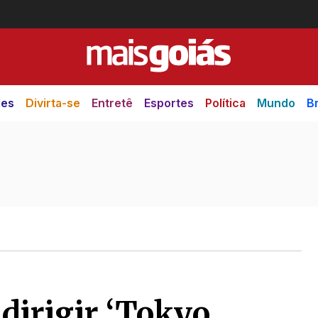
des
Divirta-se
Entretê
Esportes
Política
Mundo
Br
dirigir ‘Tokyo