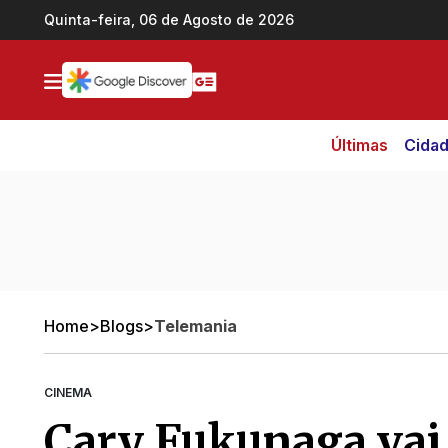
Ir direto pro conteúdo
Quinta-feira, 06 de Agosto de 2026
Últimas
Cida
Home
>
Blogs
>
Telemania
CINEMA
Cary Fukunaga vai 