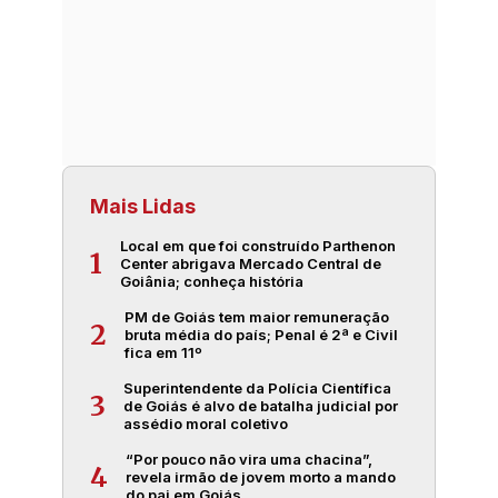
Mais Lidas
Local em que foi construído Parthenon
1
Center abrigava Mercado Central de
Goiânia; conheça história
PM de Goiás tem maior remuneração
2
bruta média do país; Penal é 2ª e Civil
fica em 11º
Superintendente da Polícia Científica
3
de Goiás é alvo de batalha judicial por
assédio moral coletivo
“Por pouco não vira uma chacina”,
4
revela irmão de jovem morto a mando
do pai em Goiás