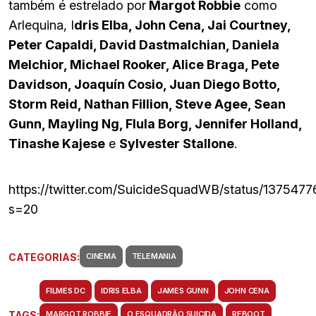
também é estrelado por
Margot Robbie
como
Arlequina, I
dris Elba, John Cena, Jai Courtney,
Peter Capaldi, David Dastmalchian, Daniela
Melchior, Michael Rooker, Alice Braga, Pete
Davidson, Joaquín Cosio, Juan Diego Botto,
Storm Reid, Nathan Fillion, Steve Agee, Sean
Gunn, Mayling Ng, Flula Borg, Jennifer Holland,
Tinashe Kajese
e
Sylvester Stallone
.
https://twitter.com/SuicideSquadWB/status/137547
s=20
CATEGORIAS:
CINEMA
TELEMANIA
FILMES DC
IDRIS ELBA
JAMES GUNN
JOHN CENA
TAGS:
MARGOT ROBBIE
O ESQUADRÃO SUICIDA
REBOOT