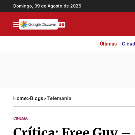
Ir direto pro conteúdo
Domingo, 09 de Agosto de 2026
Últimas
Cida
Home
>
Blogs
>
Telemania
CINEMA
Crítica: Free Guy 