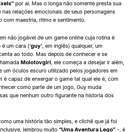
ixels”
por ai. Mas o longa não somente presta sua
nas relações emocionais de seus personagens
co com maestria, ritmo e sentimento.
em não jogável de um game online cuja rotina é
 é um cara (‘
guy’
, em inglês) qualquer, um
scenta ao todo. Mas depois de conhecer e se
 chamada
Molotovgirl
, ele começa a desejar ir além,
ue um óculos escuro utilizado pelos jogadores em
 é capaz de enxergar o game tal qual ele é, com
 conhecer como parte de um jogo, Guy muda
sas que nenhum outro figurante na historia dos
omo uma história tão simples, e clichê que já foi
inclusive, lembrou muito
“Uma Aventura Lego”
-, é