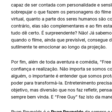
capaz de ser contada com personalidade e sensib
sobrepujar o que fazem os personagens do filme s
virtual, quanto a parte dos seres humanos são c
contrário, elas são complementares e ao fim es
tudo dê certo. É surpreendente? Não! Já sabemos
quando o filme, ainda que previsível, consegue de
sutilmente te emocionar ao longo da projeção.
Por fim, além de toda aventura e comédia, “Fre
confiança e realização. Não importa se somos co
alguém, o importante é entender que somos prot
poder para transformá-la. Entretenimento precisa 
objetivo, mas diversão que nos faz refletir, pen
sempre bem vinda. E “Free Guy” faz isto da manei
Ryan Reynolds é o
Ryan Reynolds
de sempre e n