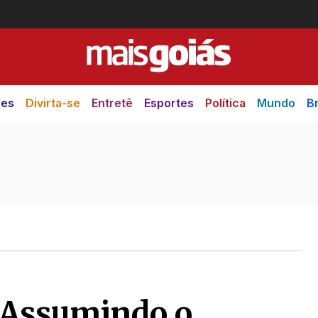
des
Divirta-se
Entretê
Esportes
Política
Mundo
Br
– Assumindo o