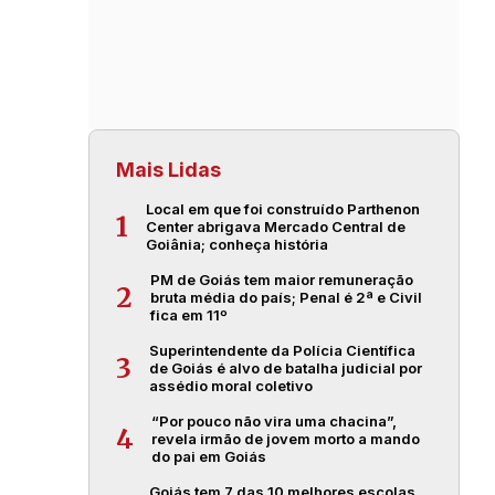
Mais Lidas
Local em que foi construído Parthenon
1
Center abrigava Mercado Central de
Goiânia; conheça história
PM de Goiás tem maior remuneração
2
bruta média do país; Penal é 2ª e Civil
fica em 11º
Superintendente da Polícia Científica
3
de Goiás é alvo de batalha judicial por
assédio moral coletivo
“Por pouco não vira uma chacina”,
4
revela irmão de jovem morto a mando
do pai em Goiás
Goiás tem 7 das 10 melhores escolas